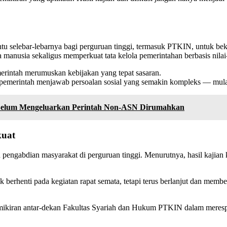
lebar-lebarnya bagi perguruan tinggi, termasuk PTKIN, untuk bekerja
manusia sekaligus memperkuat tata kelola pemerintahan berbasis nilai-
erintah merumuskan kebijakan yang tepat sasaran.
pemerintah menjawab persoalan sosial yang semakin kompleks — mulai 
Belum Mengeluarkan Perintah Non-ASN Dirumahkan
kuat
n pengabdian masyarakat di perguruan tinggi. Menurutnya, hasil kaji
dak berhenti pada kegiatan rapat semata, tetapi terus berlanjut dan me
emikiran antar-dekan Fakultas Syariah dan Hukum PTKIN dalam meres