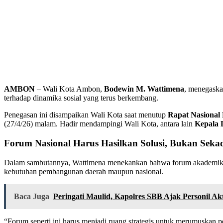
AMBON
– Wali Kota Ambon,
Bodewin M. Wattimena
, menegaska
terhadap dinamika sosial yang terus berkembang.
Penegasan ini disampaikan Wali Kota saat menutup
Rapat Nasional
(27/4/26) malam. Hadir mendampingi Wali Kota, antara lain
Kepala 
Forum Nasional Harus Hasilkan Solusi, Bukan Sek
Dalam sambutannya, Wattimena menekankan bahwa forum akademik tingk
kebutuhan pembangunan daerah maupun nasional.
Baca Juga
Peringati Maulid, Kapolres SBB Ajak Personil Ak
“Forum seperti ini harus menjadi ruang strategis untuk merumuskan p