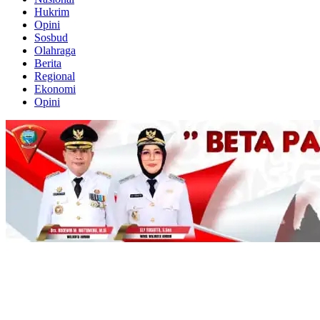
Hukrim
Opini
Sosbud
Olahraga
Berita
Regional
Ekonomi
Opini