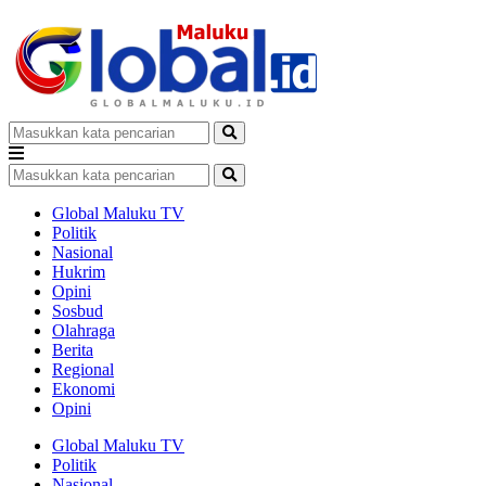
Global Maluku TV
Politik
Nasional
Hukrim
Opini
Sosbud
Olahraga
Berita
Regional
Ekonomi
Opini
Global Maluku TV
Politik
Nasional