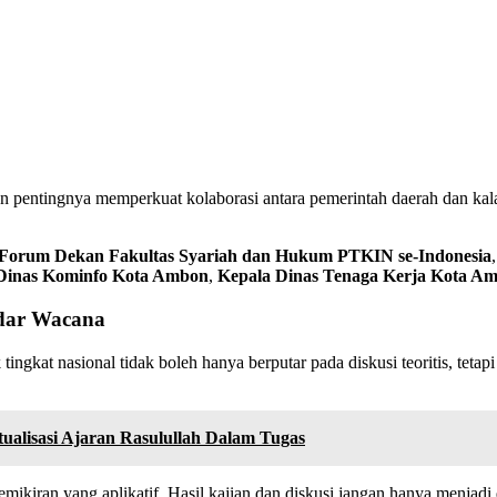
n pentingnya memperkuat kolaborasi antara pemerintah daerah dan ka
 Forum Dekan Fakultas Syariah dan Hukum PTKIN se-Indonesia
Dinas Kominfo Kota Ambon
,
Kepala Dinas Tenaga Kerja Kota A
adar Wacana
at nasional tidak boleh hanya berputar pada diskusi teoritis, tetap
tualisasi Ajaran Rasulullah Dalam Tugas
emikiran yang aplikatif. Hasil kajian dan diskusi jangan hanya menja