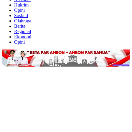
Hukrim
Opini
Sosbud
Olahraga
Berita
Regional
Ekonomi
Opini