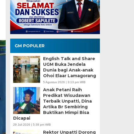
GM POPULER
English Talk and Share
UGM Buka Jendela
Dunia bagi Anak-anak
Ohoi Elaar Lamagorang
5 Agustus 2026 | 3:13 pm WIB
Anak Petani Raih
Predikat Wisudawan
Terbaik Unpatti, Dina
Artika Br Sembiring
Buktikan Mimpi Bisa
Dicapai
29 Juli 2026 | 5:38 pm WIB
Rektor Unpatti Dorong