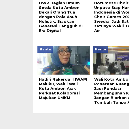
DWP Bagian Umum
Hotumese Choir
Setda Kota Ambon
Unpatti Siap H
Bekali Orang Tua
Indonesia di Wo
dengan Pola Asuh
Choir Games 20
Holistik, Siapkan
Swedia, Jadi Sat
Generasi Tangguh di
satunya Wakil T
Era Digital
Air
Berita
Berita
Hadiri Rakerda II IWAPI
Wali Kota Ambo
Maluku, Wakil Wali
Penataan Ruang
Kota Ambon Ajak
Jadi Fondasi
Perkuat Kolaborasi
Pembangunan K
Majukan UMKM
Jangan Biarkan
Tumbuh Tanpa 