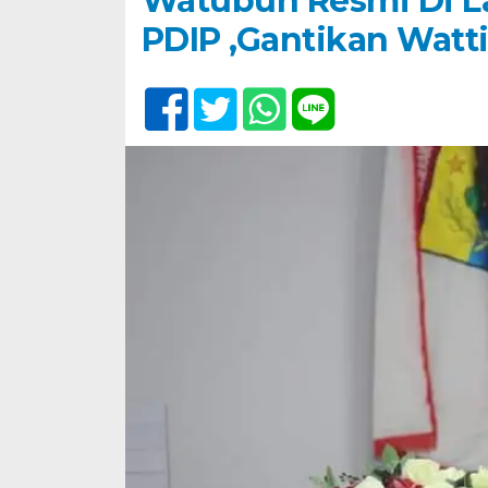
Watubun Resmi Di L
PDIP ,Gantikan Watt