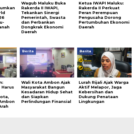
Wagub Maluku Buka
Ketua IWAPI Maluku:
arumkan
Rakerda II IWAPI,
Rakerda II Perkuat
rld
Tekankan Sinergi
Peran Perempuan
26
Pemerintah, Swasta
Pengusaha Dorong
u-
dan Perbankan
Pertumbuhan Ekonomi
anah
Dongkrak Ekonomi
Daerah
Daerah
Berita
Berita
n:
Wali Kota Ambon Ajak
Lurah Rijali Ajak Warga
 Harus
Masyarakat Bangun
Aktif Melapor, Jaga
Kesadaran Hidup Sehat
Kebersihan dan
ota,
dan Siapkan
Dukung Penataan
 Ambon
Perlindungan Finansial
Lingkungan
Arah