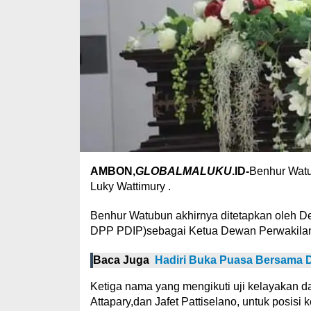
AMBON,
GLOBALMALUKU
.ID-
Benhur Watu
Luky Wattimury .
Benhur Watubun akhirnya ditetapkan oleh D
DPP PDIP)sebagai Ketua Dewan Perwakilan 
Baca Juga
Hadiri Buka Puasa Bersama D
Ketiga nama yang mengikuti uji kelayakan 
Attapary,dan Jafet Pattiselano, untuk posisi