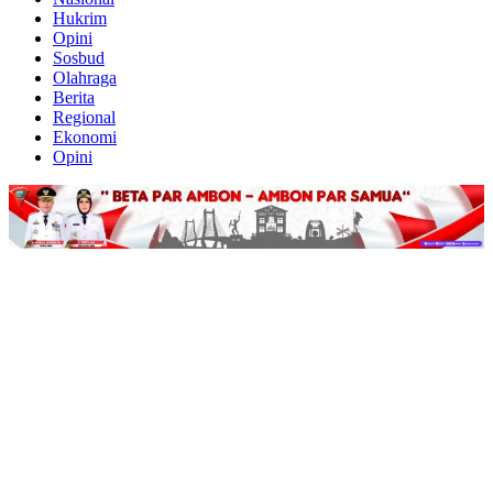
Hukrim
Opini
Sosbud
Olahraga
Berita
Regional
Ekonomi
Opini