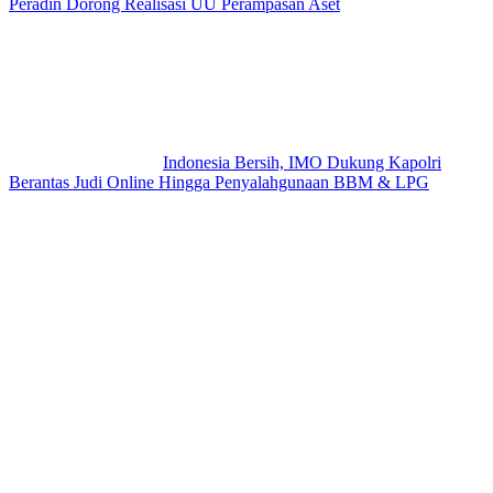
Peradin Dorong Realisasi UU Perampasan Aset
Indonesia Bersih, IMO Dukung Kapolri
Berantas Judi Online Hingga Penyalahgunaan BBM & LPG