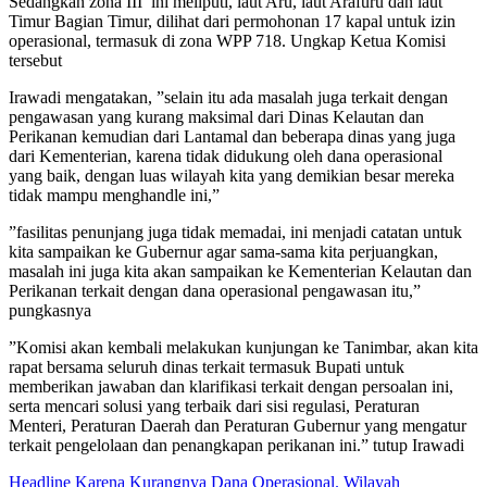
Sedangkan zona III ini meliputi, laut Aru, laut Arafuru dan laut
Timur Bagian Timur, dilihat dari permohonan 17 kapal untuk izin
operasional, termasuk di zona WPP 718. Ungkap Ketua Komisi
tersebut
Irawadi mengatakan, ”selain itu ada masalah juga terkait dengan
pengawasan yang kurang maksimal dari Dinas Kelautan dan
Perikanan kemudian dari Lantamal dan beberapa dinas yang juga
dari Kementerian, karena tidak didukung oleh dana operasional
yang baik, dengan luas wilayah kita yang demikian besar mereka
tidak mampu menghandle ini,”
”fasilitas penunjang juga tidak memadai, ini menjadi catatan untuk
kita sampaikan ke Gubernur agar sama-sama kita perjuangkan,
masalah ini juga kita akan sampaikan ke Kementerian Kelautan dan
Perikanan terkait dengan dana operasional pengawasan itu,”
pungkasnya
”Komisi akan kembali melakukan kunjungan ke Tanimbar, akan kita
rapat bersama seluruh dinas terkait termasuk Bupati untuk
memberikan jawaban dan klarifikasi terkait dengan persoalan ini,
serta mencari solusi yang terbaik dari sisi regulasi, Peraturan
Menteri, Peraturan Daerah dan Peraturan Gubernur yang mengatur
terkait pengelolaan dan penangkapan perikanan ini.” tutup Irawadi
Headline
Karena Kurangnya Dana Operasional.
Wilayah