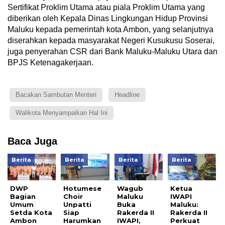
Sertifikat Proklim Utama atau piala Proklim Utama yang
diberikan oleh Kepala Dinas Lingkungan Hidup Provinsi
Maluku kepada pemerintah kota Ambon, yang selanjutnya
diserahkan kepada masyarakat Negeri Kusukusu Soserai,
juga penyerahan CSR dari Bank Maluku-Maluku Utara dan
BPJS Ketenagakerjaan.
Bacakan Sambutan Menteri
Headline
Walikota Menyampaikan Hal Ini
Baca Juga
Berita
Berita
Berita
Berita
DWP
Hotumese
Wagub
Ketua
Bagian
Choir
Maluku
IWAPI
Umum
Unpatti
Buka
Maluku:
Setda Kota
Siap
Rakerda II
Rakerda II
Ambon
Harumkan
IWAPI,
Perkuat