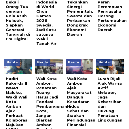
Bekali
Indonesia
Tekankan
Peran
Orang Tua
di World
Sinergi
Perempuan
dengan
Choir
Pemerintah,
Pengusaha
Pola Asuh
Games
Swasta dan
Dorong
Holistik,
2026
Perbankan
Pertumbuhan
Siapkan
Swedia,
Dongkrak
Ekonomi
Generasi
Jadi Satu-
Ekonomi
Daerah
Tangguh di
satunya
Daerah
Era Digital
Wakil
Tanah Air
Berita
Berita
Berita
Berita
Hadiri
Wali Kota
Wali Kota
Lurah Rijali
Rakerda II
Ambon:
Ambon
Ajak Warga
IWAPI
Penataan
Ajak
Aktif
Maluku,
Ruang
Masyarakat
Melapor,
Wakil Wali
Harus Jadi
Bangun
Jaga
Kota
Fondasi
Kesadaran
Kebersihan
Ambon
Pembangunan
Hidup
dan
Ajak
Kota,
Sehat dan
Dukung
Perkuat
Jangan
Siapkan
Penataan
Kolaborasi
Biarkan
Perlindungan
Lingkungan
Majukan
Ambon
Finansial