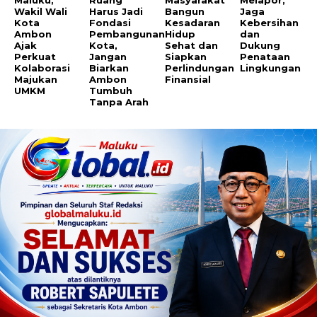
Maluku,
Ruang
Masyarakat
Melapor,
Wakil Wali
Harus Jadi
Bangun
Jaga
Kota
Fondasi
Kesadaran
Kebersihan
Ambon
Pembangunan
Hidup
dan
Ajak
Kota,
Sehat dan
Dukung
Perkuat
Jangan
Siapkan
Penataan
Kolaborasi
Biarkan
Perlindungan
Lingkungan
Majukan
Ambon
Finansial
UMKM
Tumbuh
Tanpa Arah