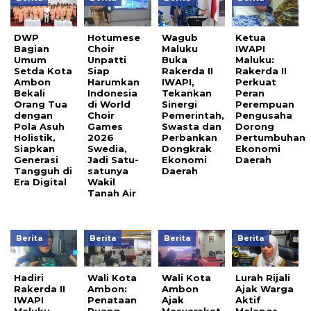
DWP
Hotumese
Wagub
Ketua
Bagian
Choir
Maluku
IWAPI
Umum
Unpatti
Buka
Maluku:
Setda Kota
Siap
Rakerda II
Rakerda II
Ambon
Harumkan
IWAPI,
Perkuat
Bekali
Indonesia
Tekankan
Peran
Orang Tua
di World
Sinergi
Perempuan
dengan
Choir
Pemerintah,
Pengusaha
Pola Asuh
Games
Swasta dan
Dorong
Holistik,
2026
Perbankan
Pertumbuhan
Siapkan
Swedia,
Dongkrak
Ekonomi
Generasi
Jadi Satu-
Ekonomi
Daerah
Tangguh di
satunya
Daerah
Era Digital
Wakil
Tanah Air
Berita
Berita
Berita
Berita
Hadiri
Wali Kota
Wali Kota
Lurah Rijali
Rakerda II
Ambon:
Ambon
Ajak Warga
IWAPI
Penataan
Ajak
Aktif