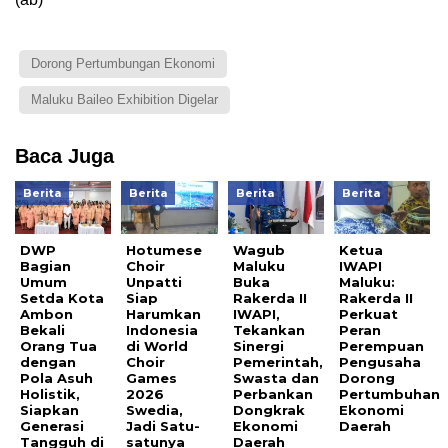
Dorong Pertumbungan Ekonomi
Maluku Baileo Exhibition Digelar
Baca Juga
Berita
Berita
Berita
Berita
DWP
Hotumese
Wagub
Ketua
Bagian
Choir
Maluku
IWAPI
Umum
Unpatti
Buka
Maluku:
Setda Kota
Siap
Rakerda II
Rakerda II
Ambon
Harumkan
IWAPI,
Perkuat
Bekali
Indonesia
Tekankan
Peran
Orang Tua
di World
Sinergi
Perempuan
dengan
Choir
Pemerintah,
Pengusaha
Pola Asuh
Games
Swasta dan
Dorong
Holistik,
2026
Perbankan
Pertumbuhan
Siapkan
Swedia,
Dongkrak
Ekonomi
Generasi
Jadi Satu-
Ekonomi
Daerah
Tangguh di
satunya
Daerah