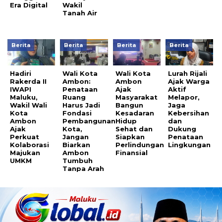
Era Digital
Wakil
Tanah Air
Berita
Berita
Berita
Berita
Hadiri
Wali Kota
Wali Kota
Lurah Rijali
Rakerda II
Ambon:
Ambon
Ajak Warga
IWAPI
Penataan
Ajak
Aktif
Maluku,
Ruang
Masyarakat
Melapor,
Wakil Wali
Harus Jadi
Bangun
Jaga
Kota
Fondasi
Kesadaran
Kebersihan
Ambon
Pembangunan
Hidup
dan
Ajak
Kota,
Sehat dan
Dukung
Perkuat
Jangan
Siapkan
Penataan
Kolaborasi
Biarkan
Perlindungan
Lingkungan
Majukan
Ambon
Finansial
UMKM
Tumbuh
Tanpa Arah