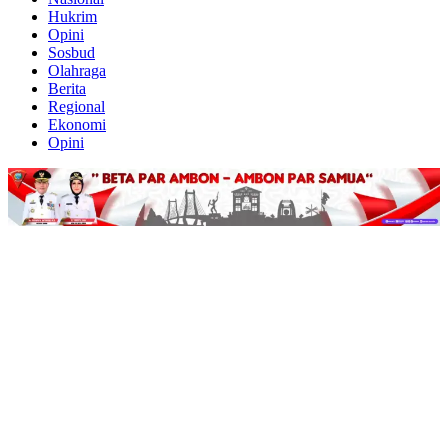
Hukrim
Opini
Sosbud
Olahraga
Berita
Regional
Ekonomi
Opini