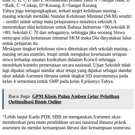
=Baik, C =Cukup, D=Kurang, E=Sangat Kurang
Tahya juga mengungkapkan, terkait target kelulusan masing –
masing sekolah memiliki Standar Kelulusan Minimal (SKM) sendiri
– sendiri untuk setiap mata pelajarannya misalnya sekolah A
menentukan nilai kelulusan untuk Bahasa Indonesia =90,sekolah B
=80, Sekolah C 70 dan sebagainya, sehingga jika seorang Siswa
mencapai nilai ketuntasan minimal SKM maka Dia dinyatakan lulus
untuk pelajaran itu.
Meskipun tingkat kelulusan siswa ditentukan oleh sekolah masing –
masing secara mandiri, tetapi untuk mengukur kesetaraan serapan
siswa terhadap muatan kurikulum didalam Korwil sehingga
mendekati konteks pemerataan secara nasional, Ujian Sekolah tidak
lagi dipakai sebagai standar ukur tetapi yang dipakai sebagai standar
ukur adalah Asesmen dimana untuk tingkat SD assesmennya pada
kelas 4 sementara untuk SMP pada kelas 8,jelasnya Tahya.
Baca Juga
GPM Klasis Pulau Ambon Gelar Pelatihan
Optimalisasi Bisnis Online
“Lebih lanjut Kadis PDK SBB ini mengatakan,Asesmen akan
memberikan peta mutu pendidikan secara nasional dimana pokok
assesmen itu menilai kemampuan literasi dan kemampuan numerasi.