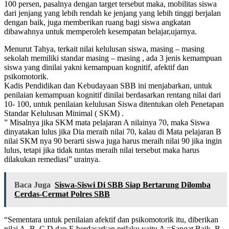
100 persen, pasalnya dengan target tersebut maka, mobilitas siswa
dari jenjang yang lebih rendah ke jenjang yang lebih tinggi berjalan
dengan baik, juga memberikan ruang bagi siswa angkatan
dibawahnya untuk memperoleh kesempatan belajar,ujarnya.
Menurut Tahya, terkait nilai kelulusan siswa, masing – masing
sekolah memiliki standar masing – masing , ada 3 jenis kemampuan
siswa yang dinilai yakni kemampuan kognitif, afektif dan
psikomotorik.
Kadis Pendidikan dan Kebudayaan SBB ini menjabarkan, untuk
penilaian kemampuan kognitif dinilai berdasarkan rentang nilai dari
10- 100, untuk penilaian kelulusan Siswa ditentukan oleh Penetapan
Standar Kelulusan Minimal ( SKM) .
” Misalnya jika SKM mata pelajaran A nilainya 70, maka Siswa
dinyatakan lulus jika Dia meraih nilai 70, kalau di Mata pelajaran B
nilai SKM nya 90 berarti siswa juga harus meraih nilai 90 jika ingin
lulus, tetapi jika tidak tuntas meraih nilai tersebut maka harus
dilakukan remediasi” urainya.
Baca Juga
Siswa-Siswi Di SBB Siap Bertarung Dilomba
Cerdas-Cermat Polres SBB
“Sementara untuk penilaian afektif dan psikomotorik itu, diberikan
nilai A, B, C D dan E berdasarkan prilaku yaitu A =Sangat Baik, B