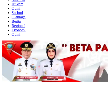
Hukrim
Opini
Sosbud
Olahraga
Berita
Regional
Ekonomi
Opini