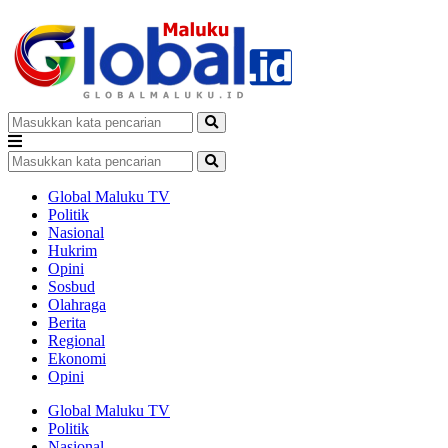
Global Maluku TV
Politik
Nasional
Hukrim
Opini
Sosbud
Olahraga
Berita
Regional
Ekonomi
Opini
Global Maluku TV
Politik
Nasional