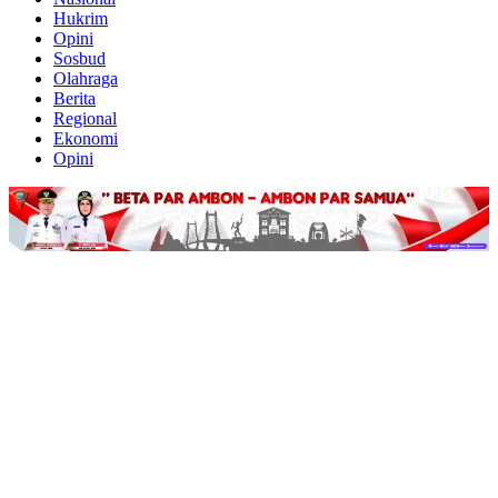
Hukrim
Opini
Sosbud
Olahraga
Berita
Regional
Ekonomi
Opini