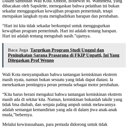
Dalam sambutan Wali Kota Ambon, Bodewin M. Wattimena, yang
dibacakan oleh Sapulette, menegaskan bahwa pelatihan ini bukan
sekadar menggugurkan kewajiban program pemerintah, tetapi
merupakan langkah nyata menghadirkan harapan dan perubahan.
“Hari ini kita tidak sekadar berkumpul untuk menggugurkan
kewajiban program pemerintah. Hari ini adalah tentang harapan.
Hari ini adalah tentang mengubah nasib.”ujarnya.
Baca Juga
Targetkan Program Studi Unggul dan
Peningkatan Sarana Prasarana di FKIP Unpatti, Ini Yang
Ditegaskan Prof Wenno
Wali Kota menyampaikan bahwa tantangan kemiskinan ekstrem
masih nyata, namun bukan sesuatu yang tidak dapat diatasi. Ia
menekankan pentingnya peran pemuda sebagai motor perubahan.
“Kita harus berani mengakui bahwa tantangan kemiskinan ekstrem
masih ada di sekitar kita. Namun, kemiskinan bukanlah takdir yang
tidak bisa diubah, dan senjata paling ampuh untuk melawannya
adalah semangat kemandirian yang ada di dalam jiwa anak-anak
muda,”bebernya.
Melalui kewirausahaan, para pemuda didorong untuk tidak