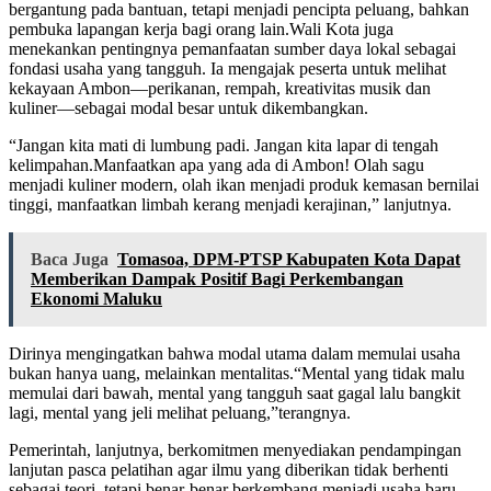
bergantung pada bantuan, tetapi menjadi pencipta peluang, bahkan
pembuka lapangan kerja bagi orang lain.Wali Kota juga
menekankan pentingnya pemanfaatan sumber daya lokal sebagai
fondasi usaha yang tangguh. Ia mengajak peserta untuk melihat
kekayaan Ambon—perikanan, rempah, kreativitas musik dan
kuliner—sebagai modal besar untuk dikembangkan.
“Jangan kita mati di lumbung padi. Jangan kita lapar di tengah
kelimpahan.Manfaatkan apa yang ada di Ambon! Olah sagu
menjadi kuliner modern, olah ikan menjadi produk kemasan bernilai
tinggi, manfaatkan limbah kerang menjadi kerajinan,” lanjutnya.
Baca Juga
Tomasoa, DPM-PTSP Kabupaten Kota Dapat
Memberikan Dampak Positif Bagi Perkembangan
Ekonomi Maluku
Dirinya mengingatkan bahwa modal utama dalam memulai usaha
bukan hanya uang, melainkan mentalitas.“Mental yang tidak malu
memulai dari bawah, mental yang tangguh saat gagal lalu bangkit
lagi, mental yang jeli melihat peluang,”terangnya.
Pemerintah, lanjutnya, berkomitmen menyediakan pendampingan
lanjutan pasca pelatihan agar ilmu yang diberikan tidak berhenti
sebagai teori, tetapi benar-benar berkembang menjadi usaha baru