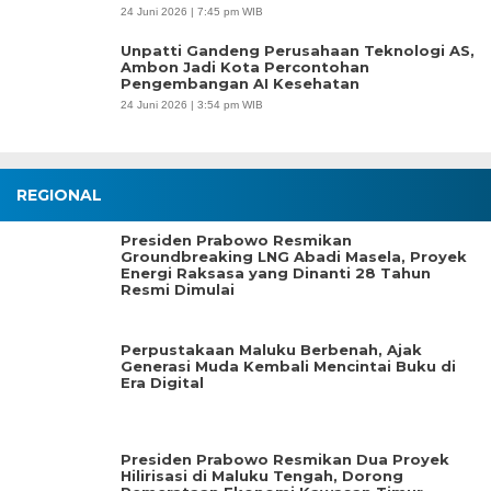
24 Juni 2026 | 7:45 pm WIB
Unpatti Gandeng Perusahaan Teknologi AS,
Ambon Jadi Kota Percontohan
Pengembangan AI Kesehatan
24 Juni 2026 | 3:54 pm WIB
REGIONAL
Presiden Prabowo Resmikan
Groundbreaking LNG Abadi Masela, Proyek
Energi Raksasa yang Dinanti 28 Tahun
Resmi Dimulai
Perpustakaan Maluku Berbenah, Ajak
Generasi Muda Kembali Mencintai Buku di
Era Digital
Presiden Prabowo Resmikan Dua Proyek
Hilirisasi di Maluku Tengah, Dorong