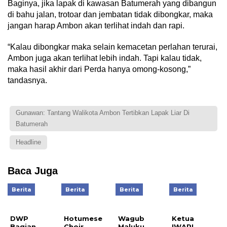
Baginya, jika lapak di kawasan Batumerah yang dibangun
di bahu jalan, trotoar dan jembatan tidak dibongkar, maka
jangan harap Ambon akan terlihat indah dan rapi.
“Kalau dibongkar maka selain kemacetan perlahan terurai,
Ambon juga akan terlihat lebih indah. Tapi kalau tidak,
maka hasil akhir dari Perda hanya omong-kosong,”
tandasnya.
Gunawan: Tantang Walikota Ambon Tertibkan Lapak Liar Di
Batumerah
Headline
Baca Juga
Berita
Berita
Berita
Berita
DWP
Hotumese
Wagub
Ketua
Bagian
Choir
Maluku
IWAPI