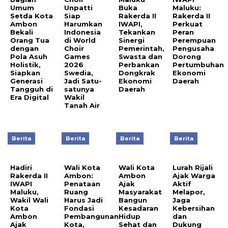
Umum
Unpatti
Buka
Maluku:
Setda Kota
Siap
Rakerda II
Rakerda II
Ambon
Harumkan
IWAPI,
Perkuat
Bekali
Indonesia
Tekankan
Peran
Orang Tua
di World
Sinergi
Perempuan
dengan
Choir
Pemerintah,
Pengusaha
Pola Asuh
Games
Swasta dan
Dorong
Holistik,
2026
Perbankan
Pertumbuhan
Siapkan
Swedia,
Dongkrak
Ekonomi
Generasi
Jadi Satu-
Ekonomi
Daerah
Tangguh di
satunya
Daerah
Era Digital
Wakil
Tanah Air
Berita
Berita
Berita
Berita
Hadiri
Wali Kota
Wali Kota
Lurah Rijali
Rakerda II
Ambon:
Ambon
Ajak Warga
IWAPI
Penataan
Ajak
Aktif
Maluku,
Ruang
Masyarakat
Melapor,
Wakil Wali
Harus Jadi
Bangun
Jaga
Kota
Fondasi
Kesadaran
Kebersihan
Ambon
Pembangunan
Hidup
dan
Ajak
Kota,
Sehat dan
Dukung