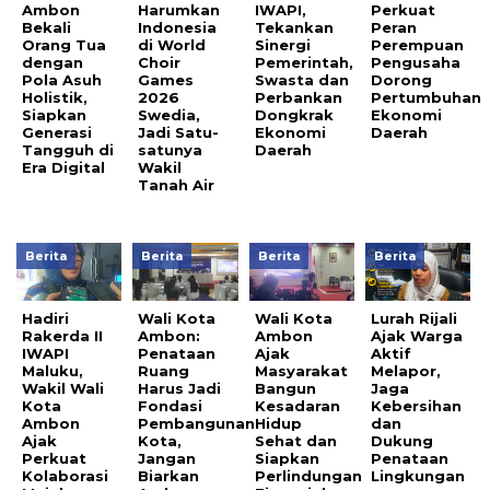
Ambon
Harumkan
IWAPI,
Perkuat
Bekali
Indonesia
Tekankan
Peran
Orang Tua
di World
Sinergi
Perempuan
dengan
Choir
Pemerintah,
Pengusaha
Pola Asuh
Games
Swasta dan
Dorong
Holistik,
2026
Perbankan
Pertumbuhan
Siapkan
Swedia,
Dongkrak
Ekonomi
Generasi
Jadi Satu-
Ekonomi
Daerah
Tangguh di
satunya
Daerah
Era Digital
Wakil
Tanah Air
Berita
Berita
Berita
Berita
Hadiri
Wali Kota
Wali Kota
Lurah Rijali
Rakerda II
Ambon:
Ambon
Ajak Warga
IWAPI
Penataan
Ajak
Aktif
Maluku,
Ruang
Masyarakat
Melapor,
Wakil Wali
Harus Jadi
Bangun
Jaga
Kota
Fondasi
Kesadaran
Kebersihan
Ambon
Pembangunan
Hidup
dan
Ajak
Kota,
Sehat dan
Dukung
Perkuat
Jangan
Siapkan
Penataan
Kolaborasi
Biarkan
Perlindungan
Lingkungan