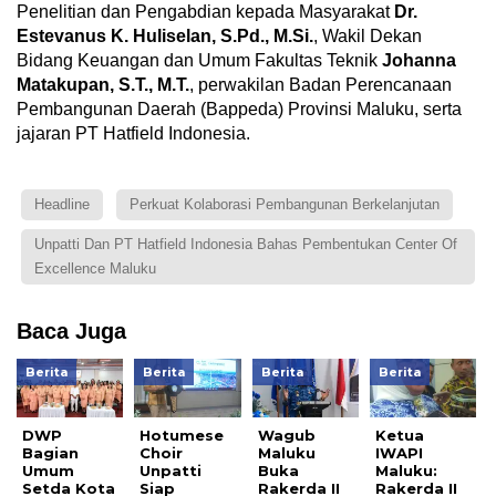
Penelitian dan Pengabdian kepada Masyarakat
Dr.
Estevanus K. Huliselan, S.Pd., M.Si.
, Wakil Dekan
Bidang Keuangan dan Umum Fakultas Teknik
Johanna
Matakupan, S.T., M.T.
, perwakilan Badan Perencanaan
Pembangunan Daerah (Bappeda) Provinsi Maluku, serta
jajaran PT Hatfield Indonesia.
Headline
Perkuat Kolaborasi Pembangunan Berkelanjutan
Unpatti Dan PT Hatfield Indonesia Bahas Pembentukan Center Of
Excellence Maluku
Baca Juga
Berita
Berita
Berita
Berita
DWP
Hotumese
Wagub
Ketua
Bagian
Choir
Maluku
IWAPI
Umum
Unpatti
Buka
Maluku:
Setda Kota
Siap
Rakerda II
Rakerda II