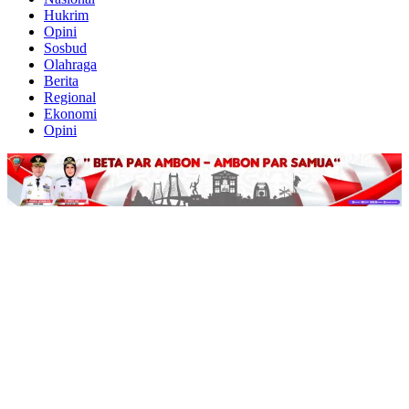
Hukrim
Opini
Sosbud
Olahraga
Berita
Regional
Ekonomi
Opini