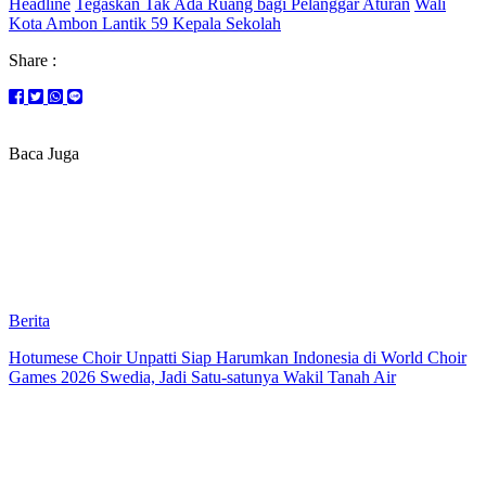
Headline
Tegaskan Tak Ada Ruang bagi Pelanggar Aturan
Wali
Kota Ambon Lantik 59 Kepala Sekolah
Share :
Baca Juga
Berita
Hotumese Choir Unpatti Siap Harumkan Indonesia di World Choir
Games 2026 Swedia, Jadi Satu-satunya Wakil Tanah Air