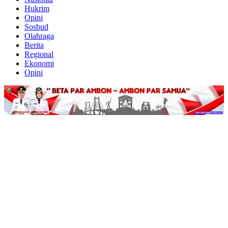
Hukrim
Opini
Sosbud
Olahraga
Berita
Regional
Ekonomi
Opini