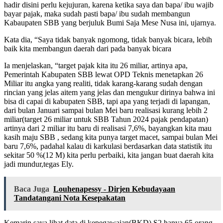
hadir disini perlu kejujuran, karena ketika saya dan bapa/ ibu wajib
bayar pajak, maka sudah pasti bapa/ ibu sudah membangun
Kabaupaten SBB yang berjuluk Bumi Saja Mese Nusa ini, ujarnya.
Kata dia, “Saya tidak banyak ngomong, tidak banyak bicara, lebih
baik kita membangun daerah dari pada banyak bicara
Ia menjelaskan, “target pajak kita itu 26 miliar, artinya apa,
Pemerintah Kabupaten SBB lewat OPD Teknis menetapkan 26
Miliar itu angka yang realiti, tidak karang-karang sudah dengan
rincian yang jelas aitem yang jelas dan mengukur dirinya bahwa ini
bisa di capai di kabupaten SBB, tapi apa yang terjadi di lapangan,
dari bulan Januari sampai bulan Mei baru realisasi kurang lebih 2
miliar(target 26 miliar untuk SBB Tahun 2024 pajak pendapatan)
artinya dari 2 miliar itu baru di realisasi 7,6%, bayangkan kita mau
kasih maju SBB , sedang kita punya target macet, sampai bulan Mei
baru 7,6%, padahal kalau di karkulasi berdasarkan data statistik itu
sekitar 50 %(12 M) kita perlu perbaiki, kita jangan buat daerah kita
jadi mundur,tegas Ely.
Baca Juga
Louhenapessy - Dirjen Kebudayaan
Tandatangani Nota Kesepakatan
Kemarin saya lihat data di kepegawaian(BKD) S2 hanya 65 orang,