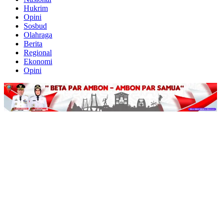
Hukrim
Opini
Sosbud
Olahraga
Berita
Regional
Ekonomi
Opini