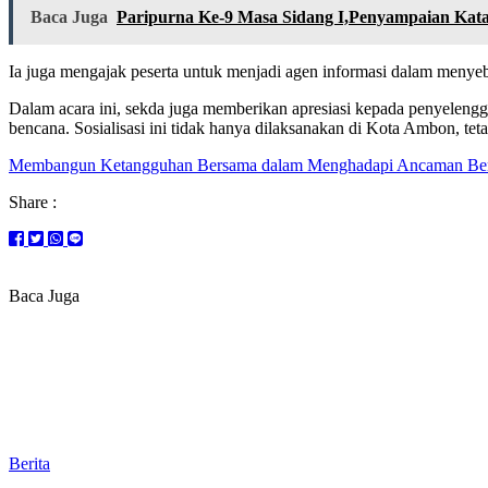
Baca Juga
Paripurna Ke-9 Masa Sidang I,Penyampaian Kata
Ia juga mengajak peserta untuk menjadi agen informasi dalam menye
Dalam acara ini, sekda juga memberikan apresiasi kepada penyeleng
bencana. Sosialisasi ini tidak hanya dilaksanakan di Kota Ambon, teta
Membangun Ketangguhan Bersama dalam Menghadapi Ancaman Be
Share :
Baca Juga
Berita