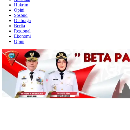
Hukrim
Opini
Sosbud
Olahraga
Berita
Regional
Ekonomi
Opini