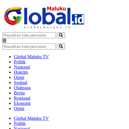
Global Maluku TV
Politik
Nasional
Hukrim
Opini
Sosbud
Olahraga
Berita
Regional
Ekonomi
Opini
Global Maluku TV
Politik
Nasional