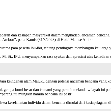
sadaran dan kesiapan masyarakat dalam menghadapi ancaman bencan
ta Ambon”, pada Kamis (31/8/2023) di Hotel Manise Ambon.
erutama para peserta ibu-ibu, tentang pentingnya membangun keluarga
, M. Si., IPU, menyampaikan rasa syukur dan apresiasi atas kehadiran 
ntara keindahan alam Maluku dengan potensi ancaman bencana yang ko
uk gempa bumi besar dan tsunami yang pernah melanda wilayah ini pa
perang itu mungkin namun bencana itu pasti”.
a keselamatan individu dalam bencana dimulai dari kesiapsiagaan diri