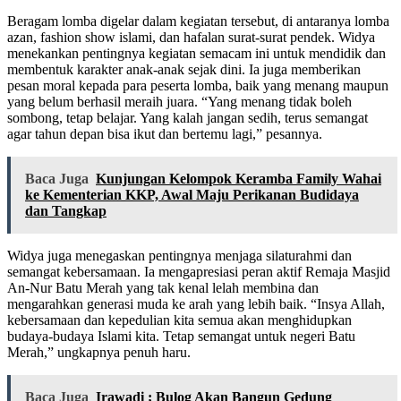
Beragam lomba digelar dalam kegiatan tersebut, di antaranya lomba
azan, fashion show islami, dan hafalan surat-surat pendek. Widya
menekankan pentingnya kegiatan semacam ini untuk mendidik dan
membentuk karakter anak-anak sejak dini. Ia juga memberikan
pesan moral kepada para peserta lomba, baik yang menang maupun
yang belum berhasil meraih juara. “Yang menang tidak boleh
sombong, tetap belajar. Yang kalah jangan sedih, terus semangat
agar tahun depan bisa ikut dan bertemu lagi,” pesannya.
Baca Juga
Kunjungan Kelompok Keramba Family Wahai
ke Kementerian KKP, Awal Maju Perikanan Budidaya
dan Tangkap
Widya juga menegaskan pentingnya menjaga silaturahmi dan
semangat kebersamaan. Ia mengapresiasi peran aktif Remaja Masjid
An-Nur Batu Merah yang tak kenal lelah membina dan
mengarahkan generasi muda ke arah yang lebih baik. “Insya Allah,
kebersamaan dan kepedulian kita semua akan menghidupkan
budaya-budaya Islami kita. Tetap semangat untuk negeri Batu
Merah,” ungkapnya penuh haru.
Baca Juga
Irawadi ; Bulog Akan Bangun Gedung