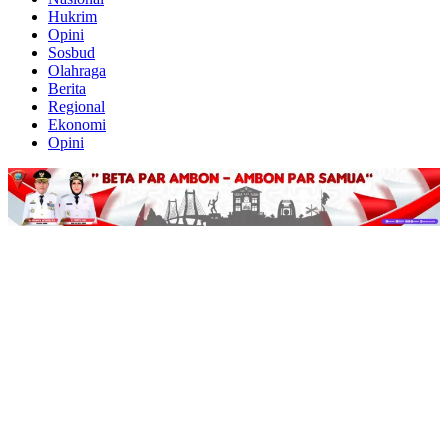
Hukrim
Opini
Sosbud
Olahraga
Berita
Regional
Ekonomi
Opini