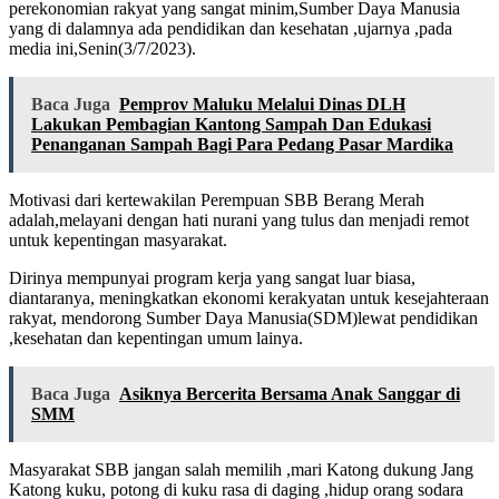
perekonomian rakyat yang sangat minim,Sumber Daya Manusia
yang di dalamnya ada pendidikan dan kesehatan ,ujarnya ,pada
media ini,Senin(3/7/2023).
Baca Juga
Pemprov Maluku Melalui Dinas DLH
Lakukan Pembagian Kantong Sampah Dan Edukasi
Penanganan Sampah Bagi Para Pedang Pasar Mardika
Motivasi dari kertewakilan Perempuan SBB Berang Merah
adalah,melayani dengan hati nurani yang tulus dan menjadi remot
untuk kepentingan masyarakat.
Dirinya mempunyai program kerja yang sangat luar biasa,
diantaranya, meningkatkan ekonomi kerakyatan untuk kesejahteraan
rakyat, mendorong Sumber Daya Manusia(SDM)lewat pendidikan
,kesehatan dan kepentingan umum lainya.
Baca Juga
Asiknya Bercerita Bersama Anak Sanggar di
SMM
Masyarakat SBB jangan salah memilih ,mari Katong dukung Jang
Katong kuku, potong di kuku rasa di daging ,hidup orang sodara