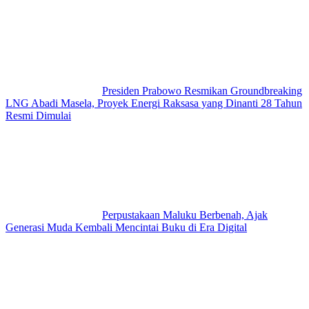
Presiden Prabowo Resmikan Groundbreaking
LNG Abadi Masela, Proyek Energi Raksasa yang Dinanti 28 Tahun
Resmi Dimulai
Perpustakaan Maluku Berbenah, Ajak
Generasi Muda Kembali Mencintai Buku di Era Digital