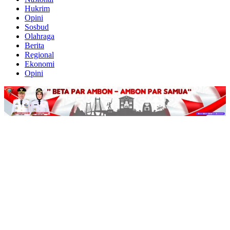
Hukrim
Opini
Sosbud
Olahraga
Berita
Regional
Ekonomi
Opini