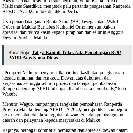
Atas kesepakatan seluruh fraksi tersebut, Wakil Ketua DPRD
Melkianus Saerdikut, mengetok palu pertanda pengesahan Ranperda
APBD TA. 2022 untuk dijadikan Perda.
Usai penandatanganan Berita Acara (BA) kesepakatan, Wakil
Gubernur Maluku Barnabas Nathaniel Orno menyampaikan
apresiasi dan terima kasih kepada pimpinan dan seluruh Anggota
Dewan Provinsi Maluku.
Baca Juga
Tahya Bantah Tidak Ada Pemotongan BOP
PAUD Atas Nama Dinas
“Pemprov Maluku menyampaikan terima kasih dan penghargaan
kepada pimpinan dan Anggota Dewan atas dukungan dan
kerjasama, sehingga seluruh proses dan tahapan pembahasan
Ranperda tentang APBD ini dapat dilalui secara demokratis,” kata
Wagub.
Menurut Wagub, rampungnya rangkaian pembahasan Ranperda
Provinsi Maluku tentang APBD TA 2022, mengindikasikan begitu
besar perhatian dan kesungguhan dewan terhadap pembangunan
daerah dan pelayanan kepada masyarakat di Maluku.
Baginya, berbagai kontribusi pemikiran dan apresiasi dewan dalam