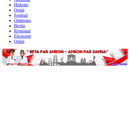
Hukrim
Opini
Sosbud
Olahraga
Berita
Regional
Ekonomi
Opini