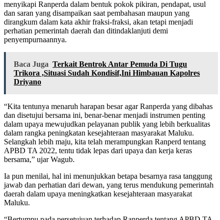
menyikapi Ranperda dalam bentuk pokok pikiran, pendapat, usul
dan saran yang disampaikan saat pembahasan maupun yang
dirangkum dalam kata akhir fraksi-fraksi, akan tetapi menjadi
perhatian pemerintah daerah dan ditindaklanjuti demi
penyempurnaannya.
Baca Juga
Terkait Bentrok Antar Pemuda Di Tugu
Trikora ,Situasi Sudah Kondisif,Ini Himbauan Kapolres
Driyano
“Kita tentunya menaruh harapan besar agar Ranperda yang dibahas
dan disetujui bersama ini, benar-benar menjadi instrumen penting
dalam upaya mewujudkan pelayanan publik yang lebih berkualitas
dalam rangka peningkatan kesejahteraan masyarakat Maluku.
Selangkah lebih maju, kita telah merampungkan Ranperd tentang
APBD TA 2022, tentu tidak lepas dari upaya dan kerja keras
bersama,” ujar Wagub.
Ia pun menilai, hal ini menunjukkan betapa besarnya rasa tanggung
jawab dan perhatian dari dewan, yang terus mendukung pemerintah
daerah dalam upaya meningkatkan kesejahteraan masyarakat
Maluku.
“Bertumpu pada persetujuan terhadap Ranperda tentang APBD TA.