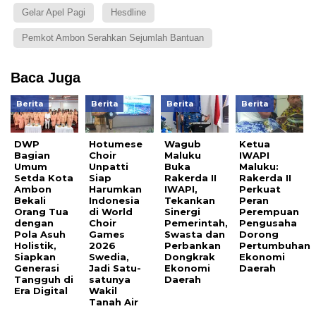
Gelar Apel Pagi
Hesdline
Pemkot Ambon Serahkan Sejumlah Bantuan
Baca Juga
Berita
Berita
Berita
Berita
DWP
Hotumese
Wagub
Ketua
Bagian
Choir
Maluku
IWAPI
Umum
Unpatti
Buka
Maluku:
Setda Kota
Siap
Rakerda II
Rakerda II
Ambon
Harumkan
IWAPI,
Perkuat
Bekali
Indonesia
Tekankan
Peran
Orang Tua
di World
Sinergi
Perempuan
dengan
Choir
Pemerintah,
Pengusaha
Pola Asuh
Games
Swasta dan
Dorong
Holistik,
2026
Perbankan
Pertumbuhan
Siapkan
Swedia,
Dongkrak
Ekonomi
Generasi
Jadi Satu-
Ekonomi
Daerah
Tangguh di
satunya
Daerah
Era Digital
Wakil
Tanah Air