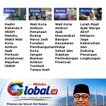
Berita
Berita
Berita
Berita
Hadiri
Wali Kota
Wali Kota
Lurah Rijali
Rakerda II
Ambon:
Ambon
Ajak Warga
IWAPI
Penataan
Ajak
Aktif
Maluku,
Ruang
Masyarakat
Melapor,
Wakil Wali
Harus Jadi
Bangun
Jaga
Kota
Fondasi
Kesadaran
Kebersihan
Ambon
Pembangunan
Hidup
dan
Ajak
Kota,
Sehat dan
Dukung
Perkuat
Jangan
Siapkan
Penataan
Kolaborasi
Biarkan
Perlindungan
Lingkungan
Majukan
Ambon
Finansial
UMKM
Tumbuh
Tanpa Arah