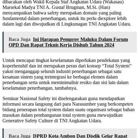
dibacakan oleh Wakil Kepala Staf Angkatan Udara (Wakasau)
Marsekal Madya TNI A. Gustaf Brugman, M.Si. (Han)
menyampaikan bahwa safety merupakan domain yang paling
fundamental dalam penerbangan, untuk itu perlu diexplore lebih
dalam lagi dan diwujudkan di Lingkunagan TNI Angkatan Udara.
Baca Juga
Ini Harapan Pemprov Maluku Dalam Forum
OPD Dan Rapat Teknis Kerja Dishub Tahun 2024
Untuk mencapai tingkat keselamatan diperlukan pendekatan yang
koperhenshif dan ini merupakan peran dari konsep “Total System”
yakni menganggap seluruh industri penerbangan sebagai satu
kesatuan sistem yang terintegrasi ke berbagai elemen dalam
penerbangan serta untuk meminimalisir resiko dan sisi lain dalam
keselamatan penerbangan, tambahnya.
Seminar Nasional Safety ini diselengarakan guna mendapatkan
informasi secara langsung dari para Narasumber yang berkompeten
bidang penerapan total system dalam suatu organisasi sebagai bahan
masukan dalam pembangunan total system guna mewujudkan
Generative Safety Culture di TNI Angkatan Udara.
Baca Juga
DPRD Kota Ambon Dan Disdik Gelar Rapat