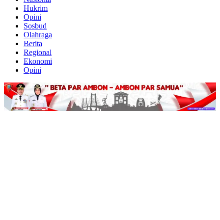
Hukrim
Opini
Sosbud
Olahraga
Berita
Regional
Ekonomi
Opini