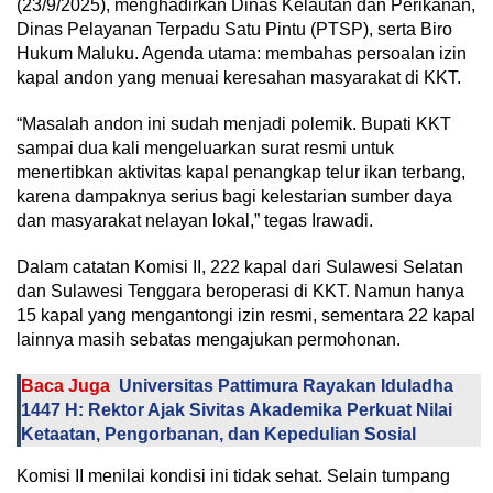
(23/9/2025), menghadirkan Dinas Kelautan dan Perikanan,
Dinas Pelayanan Terpadu Satu Pintu (PTSP), serta Biro
Hukum Maluku. Agenda utama: membahas persoalan izin
kapal andon yang menuai keresahan masyarakat di KKT.
“Masalah andon ini sudah menjadi polemik. Bupati KKT
sampai dua kali mengeluarkan surat resmi untuk
menertibkan aktivitas kapal penangkap telur ikan terbang,
karena dampaknya serius bagi kelestarian sumber daya
dan masyarakat nelayan lokal,” tegas Irawadi.
Dalam catatan Komisi II, 222 kapal dari Sulawesi Selatan
dan Sulawesi Tenggara beroperasi di KKT. Namun hanya
15 kapal yang mengantongi izin resmi, sementara 22 kapal
lainnya masih sebatas mengajukan permohonan.
Baca Juga
Universitas Pattimura Rayakan Iduladha
1447 H: Rektor Ajak Sivitas Akademika Perkuat Nilai
Ketaatan, Pengorbanan, dan Kepedulian Sosial
Komisi II menilai kondisi ini tidak sehat. Selain tumpang