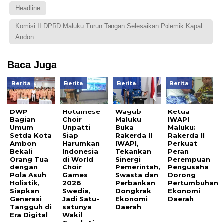
Headline
Komisi II DPRD Maluku Turun Tangan Selesaikan Polemik Kapal
Andon
Baca Juga
Berita
Berita
Berita
Berita
DWP
Hotumese
Wagub
Ketua
Bagian
Choir
Maluku
IWAPI
Umum
Unpatti
Buka
Maluku:
Setda Kota
Siap
Rakerda II
Rakerda II
Ambon
Harumkan
IWAPI,
Perkuat
Bekali
Indonesia
Tekankan
Peran
Orang Tua
di World
Sinergi
Perempuan
dengan
Choir
Pemerintah,
Pengusaha
Pola Asuh
Games
Swasta dan
Dorong
Holistik,
2026
Perbankan
Pertumbuhan
Siapkan
Swedia,
Dongkrak
Ekonomi
Generasi
Jadi Satu-
Ekonomi
Daerah
Tangguh di
satunya
Daerah
Era Digital
Wakil