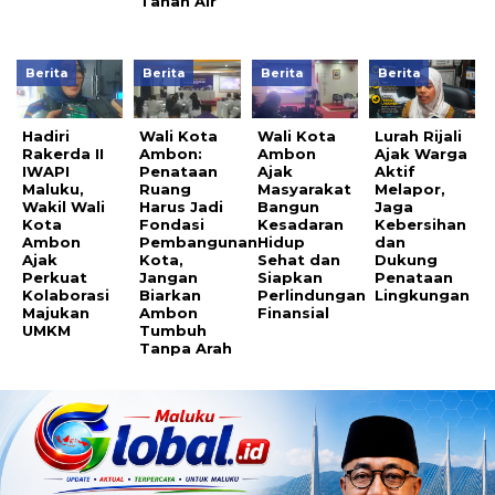
Tanah Air
Berita
Berita
Berita
Berita
Hadiri
Wali Kota
Wali Kota
Lurah Rijali
Rakerda II
Ambon:
Ambon
Ajak Warga
IWAPI
Penataan
Ajak
Aktif
Maluku,
Ruang
Masyarakat
Melapor,
Wakil Wali
Harus Jadi
Bangun
Jaga
Kota
Fondasi
Kesadaran
Kebersihan
Ambon
Pembangunan
Hidup
dan
Ajak
Kota,
Sehat dan
Dukung
Perkuat
Jangan
Siapkan
Penataan
Kolaborasi
Biarkan
Perlindungan
Lingkungan
Majukan
Ambon
Finansial
UMKM
Tumbuh
Tanpa Arah