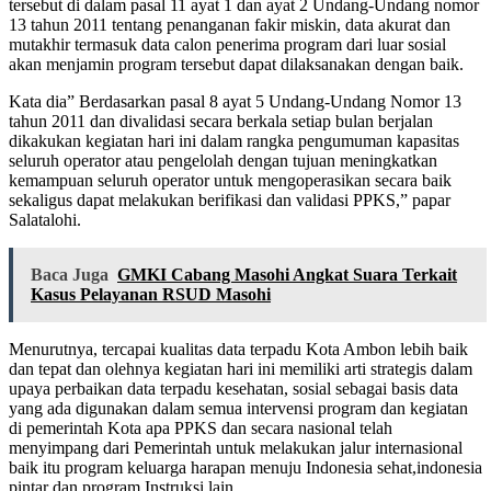
tersebut di dalam pasal 11 ayat 1 dan ayat 2 Undang-Undang nomor
13 tahun 2011 tentang penanganan fakir miskin, data akurat dan
mutakhir termasuk data calon penerima program dari luar sosial
akan menjamin program tersebut dapat dilaksanakan dengan baik.
Kata dia” Berdasarkan pasal 8 ayat 5 Undang-Undang Nomor 13
tahun 2011 dan divalidasi secara berkala setiap bulan berjalan
dikakukan kegiatan hari ini dalam rangka pengumuman kapasitas
seluruh operator atau pengelolah dengan tujuan meningkatkan
kemampuan seluruh operator untuk mengoperasikan secara baik
sekaligus dapat melakukan berifikasi dan validasi PPKS,” papar
Salatalohi.
Baca Juga
GMKI Cabang Masohi Angkat Suara Terkait
Kasus Pelayanan RSUD Masohi
Menurutnya, tercapai kualitas data terpadu Kota Ambon lebih baik
dan tepat dan olehnya kegiatan hari ini memiliki arti strategis dalam
upaya perbaikan data terpadu kesehatan, sosial sebagai basis data
yang ada digunakan dalam semua intervensi program dan kegiatan
di pemerintah Kota apa PPKS dan secara nasional telah
menyimpang dari Pemerintah untuk melakukan jalur internasional
baik itu program keluarga harapan menuju Indonesia sehat,indonesia
pintar dan program Instruksi lain.