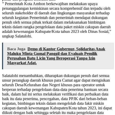
” Pemerintah Kota Ambon berkewajiban melakukan upaya
penanggulangan kemiskinan secara komprehensif dan terpadu oleh
seluruh stakeholder di daerah dan lingkungan masyarakat terhadap
seluruh kegiatan Pemerintah dan pemerintah mendapat dukungan
penuh oleh semua pihak terkait dalam melaksanakan bimbingan
teknis dalam rangka pengelolaan data paket miskin cakupan daerah
adalah kewenangan Kabupate/Kota tahun 2023 oleh Dinas Sosial,”
ungkap Salatalohi.
Baca Juga
Demo di Kantor Gubernur, Solidaritas Anak
Maluku Minta Gumal Panggil dan Evaluais Pemilik
Perusahan Batu Licin Yang Beroperasi Tanpa Izin
Masyarkat Adat.
Salatalohi menambahkan, diharapkan dukungan penuh dari semua
unsur perangkap daerah khusus para Camat agar dapat mengisikan
seluruh Desa/Kelurahan dan Negeri khusus para operator untuk
berperan terhadap pengelolaan data-data penerima bantuan secara
baik, dalam hal ini serius melakukan verifikasi dan perbaikan data
baik itu data penerima, pencegahan, data PPJK dari beban-beban
kegiatan, bimbingan teknis dalam mengelolah data fakir miskin
cakupan daerah kewenangan Kabupaten/Kota tahun 2023, ini dapat
diikuti dengan baik sehingga seletah itu maka pengelolaan data