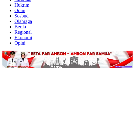
Hukrim
Opini
Sosbud
Olahraga
Berita
Regional
Ekonomi
Opini