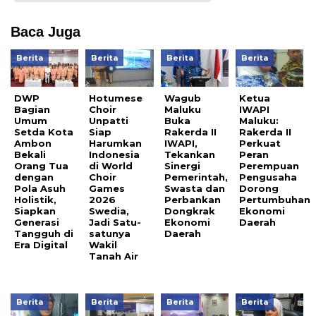
Baca Juga
Berita
Berita
Berita
Berita
DWP
Hotumese
Wagub
Ketua
Bagian
Choir
Maluku
IWAPI
Umum
Unpatti
Buka
Maluku:
Setda Kota
Siap
Rakerda II
Rakerda II
Ambon
Harumkan
IWAPI,
Perkuat
Bekali
Indonesia
Tekankan
Peran
Orang Tua
di World
Sinergi
Perempuan
dengan
Choir
Pemerintah,
Pengusaha
Pola Asuh
Games
Swasta dan
Dorong
Holistik,
2026
Perbankan
Pertumbuhan
Siapkan
Swedia,
Dongkrak
Ekonomi
Generasi
Jadi Satu-
Ekonomi
Daerah
Tangguh di
satunya
Daerah
Era Digital
Wakil
Tanah Air
Berita
Berita
Berita
Berita