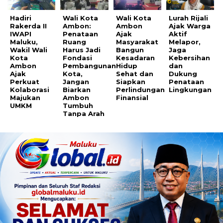
Hadiri
Wali Kota
Wali Kota
Lurah Rijali
Rakerda II
Ambon:
Ambon
Ajak Warga
IWAPI
Penataan
Ajak
Aktif
Maluku,
Ruang
Masyarakat
Melapor,
Wakil Wali
Harus Jadi
Bangun
Jaga
Kota
Fondasi
Kesadaran
Kebersihan
Ambon
Pembangunan
Hidup
dan
Ajak
Kota,
Sehat dan
Dukung
Perkuat
Jangan
Siapkan
Penataan
Kolaborasi
Biarkan
Perlindungan
Lingkungan
Majukan
Ambon
Finansial
UMKM
Tumbuh
Tanpa Arah