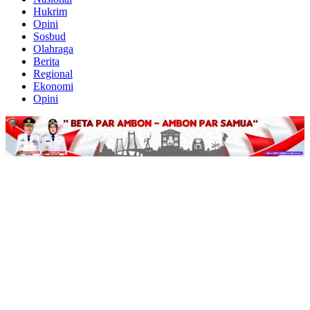
Hukrim
Opini
Sosbud
Olahraga
Berita
Regional
Ekonomi
Opini