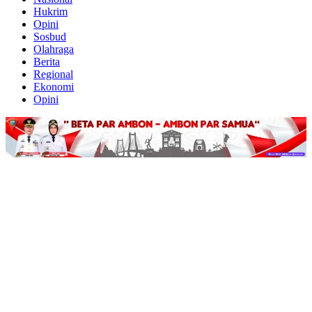
Hukrim
Opini
Sosbud
Olahraga
Berita
Regional
Ekonomi
Opini