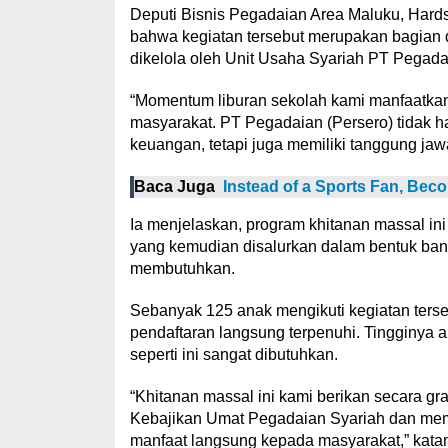
Deputi Bisnis Pegadaian Area Maluku, Hard
bahwa kegiatan tersebut merupakan bagian 
dikelola oleh Unit Usaha Syariah PT Pegada
“Momentum liburan sekolah kami manfaatkan
masyarakat. PT Pegadaian (Persero) tidak 
keuangan, tetapi juga memiliki tanggung jaw
Baca Juga
Instead of a Sports Fan, Beco
Ia menjelaskan, program khitanan massal in
yang kemudian disalurkan dalam bentuk ban
membutuhkan.
Sebanyak 125 anak mengikuti kegiatan terseb
pendaftaran langsung terpenuhi. Tingginya 
seperti ini sangat dibutuhkan.
“Khitanan massal ini kami berikan secara g
Kebajikan Umat Pegadaian Syariah dan mem
manfaat langsung kepada masyarakat,” kata