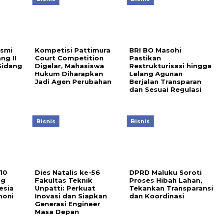
smi
Kompetisi Pattimura
BRI BO Masohi
ng II
Court Competition
Pastikan
Sidang
Digelar, Mahasiswa
Restrukturisasi hingga
Hukum Diharapkan
Lelang Agunan
Jadi Agen Perubahan
Berjalan Transparan
dan Sesuai Regulasi
Bisnis
Bisnis
10
Dies Natalis ke-56
DPRD Maluku Soroti
ng
Fakultas Teknik
Proses Hibah Lahan,
esia
Unpatti: Perkuat
Tekankan Transparansi
moni
Inovasi dan Siapkan
dan Koordinasi
Generasi Engineer
Masa Depan