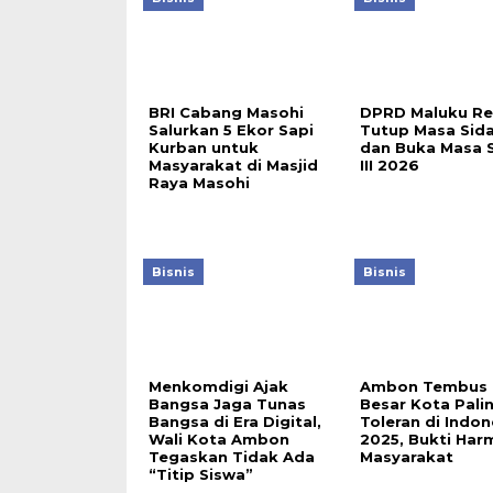
BRI Cabang Masohi
DPRD Maluku Re
Salurkan 5 Ekor Sapi
Tutup Masa Sida
Kurban untuk
dan Buka Masa 
Masyarakat di Masjid
III 2026
Raya Masohi
Bisnis
Bisnis
Menkomdigi Ajak
Ambon Tembus 
Bangsa Jaga Tunas
Besar Kota Pali
Bangsa di Era Digital,
Toleran di Indon
Wali Kota Ambon
2025, Bukti Har
Tegaskan Tidak Ada
Masyarakat
“Titip Siswa”