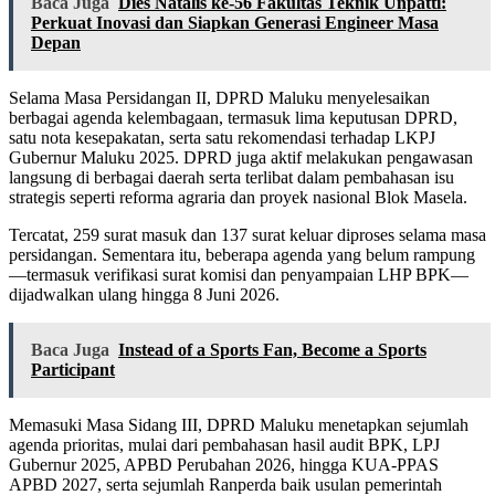
Baca Juga
Dies Natalis ke-56 Fakultas Teknik Unpatti:
Perkuat Inovasi dan Siapkan Generasi Engineer Masa
Depan
Selama Masa Persidangan II, DPRD Maluku menyelesaikan
berbagai agenda kelembagaan, termasuk lima keputusan DPRD,
satu nota kesepakatan, serta satu rekomendasi terhadap LKPJ
Gubernur Maluku 2025. DPRD juga aktif melakukan pengawasan
langsung di berbagai daerah serta terlibat dalam pembahasan isu
strategis seperti reforma agraria dan proyek nasional Blok Masela.
Tercatat, 259 surat masuk dan 137 surat keluar diproses selama masa
persidangan. Sementara itu, beberapa agenda yang belum rampung
—termasuk verifikasi surat komisi dan penyampaian LHP BPK—
dijadwalkan ulang hingga 8 Juni 2026.
Baca Juga
Instead of a Sports Fan, Become a Sports
Participant
Memasuki Masa Sidang III, DPRD Maluku menetapkan sejumlah
agenda prioritas, mulai dari pembahasan hasil audit BPK, LPJ
Gubernur 2025, APBD Perubahan 2026, hingga KUA-PPAS
APBD 2027, serta sejumlah Ranperda baik usulan pemerintah