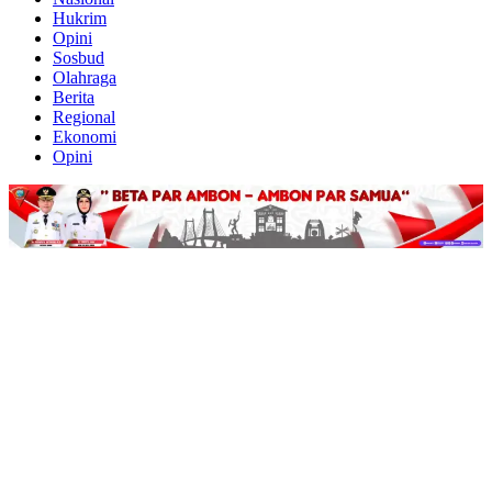
Hukrim
Opini
Sosbud
Olahraga
Berita
Regional
Ekonomi
Opini