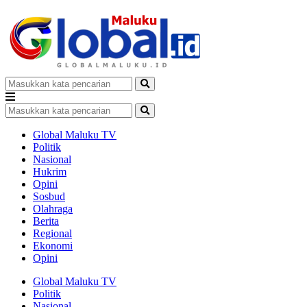
Global Maluku TV
Politik
Nasional
Hukrim
Opini
Sosbud
Olahraga
Berita
Regional
Ekonomi
Opini
Global Maluku TV
Politik
Nasional