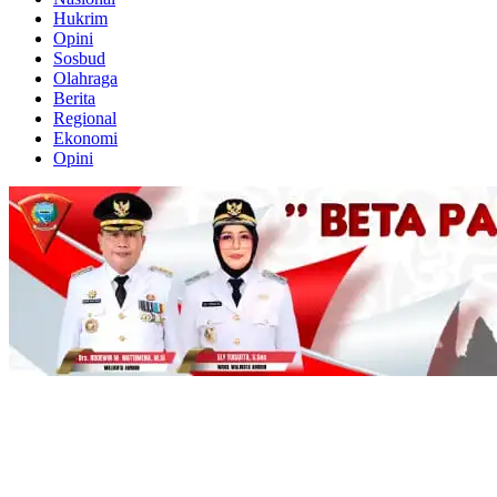
Hukrim
Opini
Sosbud
Olahraga
Berita
Regional
Ekonomi
Opini