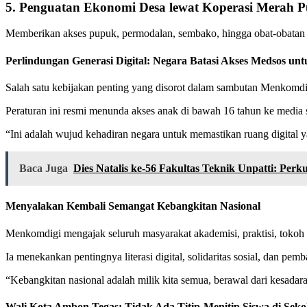
5. Penguatan Ekonomi Desa lewat Koperasi Merah P
Memberikan akses pupuk, permodalan, sembako, hingga obat-obatan 
Perlindungan Generasi Digital: Negara Batasi Akses Medsos un
Salah satu kebijakan penting yang disorot dalam sambutan Menkomdi
Peraturan ini resmi menunda akses anak di bawah 16 tahun ke media so
“Ini adalah wujud kehadiran negara untuk memastikan ruang digital y
Baca Juga
Dies Natalis ke-56 Fakultas Teknik Unpatti: Per
Menyalakan Kembali Semangat Kebangkitan Nasional
Menkomdigi mengajak seluruh masyarakat akademisi, praktisi, tokoh
Ia menekankan pentingnya literasi digital, solidaritas sosial, dan pe
“Kebangkitan nasional adalah milik kita semua, berawal dari kesadar
Wali Kota Ambon Tegas: Tidak Ada Titip-Menitip Siswa di Seko