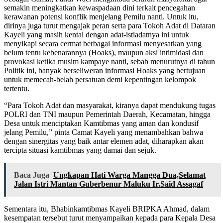
semakin meningkatkan kewaspadaan dini terkait pencegahan
kerawanan potensi konflik menjelang Pemilu nanti. Untuk itu,
dirinya juga turut mengajak peran serta para Tokoh Adat di Dataran
Kayeli yang masih kental dengan adat-istiadatnya ini untuk
menyikapi secara cermat berbagai informasi menyesatkan yang
belum tentu kebenarannya (Hoaks), maupun aksi intimidasi dan
provokasi ketika musim kampaye nanti, sebab menurutnya di tahun
Politik ini, banyak berseliweran informasi Hoaks yang bertujuan
untuk memecah-belah persatuan demi kepentingan kelompok
tertentu.
“Para Tokoh Adat dan masyarakat, kiranya dapat mendukung tugas
POLRI dan TNI maupun Pemerintah Daerah, Kecamatan, hingga
Desa untuk menciptakan Kamtibmas yang aman dan kondusif
jelang Pemilu,” pinta Camat Kayeli yang menambahkan bahwa
dengan sinergitas yang baik antar elemen adat, diharapkan akan
tercipta situasi kamtibmas yang damai dan sejuk.
Baca Juga
Ungkapan Hati Warga Mangga Dua,Selamat
Jalan Istri Mantan Guberbenur Maluku Ir.Said Assagaf
Sementara itu, Bhabinkamtibmas Kayeli BRIPKA Ahmad, dalam
kesempatan tersebut turut menyampaikan kepada para Kepala Desa