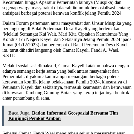
Kecamatan hingga Aparatur Pemerintah lainnya (Muspika) dan
segenap warga masyarakat di daerah itu untuk bersosialisasi tentang
antisipasi berbagai potensi kerawan konflik jelang Pemilu 2024.
Dalam Forum pertemuan antar masyarakat dan Unsur Muspika yang
berlangsung di Balai Pertemuan Desa Kayeli yang bertemakan
‘Melalui Semangat Kai Wait, Mari Kita Ciptakan Kamtibmas Yang
Kondusif di Negeri Kayeli dan Sekitarnya Jelang Pemilu 2024’ pada
Jumat (01/12/2023) dan bertempat di Balai Pertemuan Desa Kayeli
itu, turut dihadiri langsung oleh Camat Kayeli, Fandi A. Wael,
S.STP.
Melalui sosialisasi dimaksud, Camat Kayeli katakan bahwa dengan
adanya semangat kerja sama yang baik antara masyarakat dan
Pemerintah, diyakini akan mampu menangani berbagai potensi
kerawanan konflik jelang pelaksanaan Pemilu 2024, khususnya di
Petuanan Kayeli dan sekitarnya, termasuk keamanan dan kerawanan
di kawasan Tambang Gunung Botak yang kerap terjadinya bentrok
antar penambang di sana.
Baca Juga
Badan Informasi Geospasial Bersama Tim
Kunjungi Pemkot Ambon
Sebagai Camat, Fandi Wael mengimbau seluruh masyarakat agar