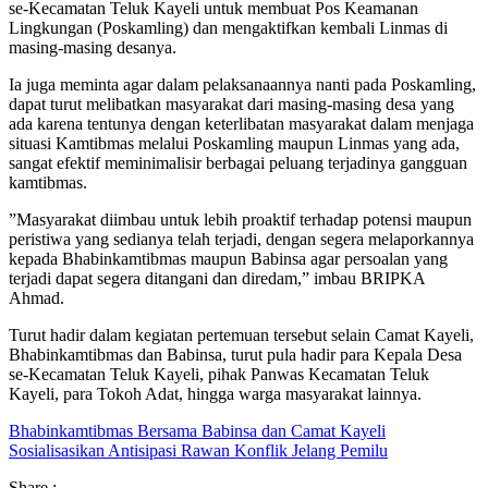
se-Kecamatan Teluk Kayeli untuk membuat Pos Keamanan
Lingkungan (Poskamling) dan mengaktifkan kembali Linmas di
masing-masing desanya.
Ia juga meminta agar dalam pelaksanaannya nanti pada Poskamling,
dapat turut melibatkan masyarakat dari masing-masing desa yang
ada karena tentunya dengan keterlibatan masyarakat dalam menjaga
situasi Kamtibmas melalui Poskamling maupun Linmas yang ada,
sangat efektif meminimalisir berbagai peluang terjadinya gangguan
kamtibmas.
”Masyarakat diimbau untuk lebih proaktif terhadap potensi maupun
peristiwa yang sedianya telah terjadi, dengan segera melaporkannya
kepada Bhabinkamtibmas maupun Babinsa agar persoalan yang
terjadi dapat segera ditangani dan diredam,” imbau BRIPKA
Ahmad.
Turut hadir dalam kegiatan pertemuan tersebut selain Camat Kayeli,
Bhabinkamtibmas dan Babinsa, turut pula hadir para Kepala Desa
se-Kecamatan Teluk Kayeli, pihak Panwas Kecamatan Teluk
Kayeli, para Tokoh Adat, hingga warga masyarakat lainnya.
Bhabinkamtibmas Bersama Babinsa dan Camat Kayeli
Sosialisasikan Antisipasi Rawan Konflik Jelang Pemilu
Share :