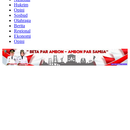
Hukrim
Opini
Sosbud
Olahraga
Berita
Regional
Ekonomi
Opini