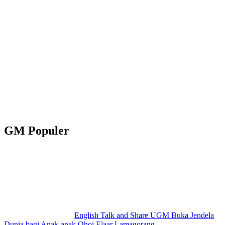
GM Populer
English Talk and Share UGM Buka Jendela
Dunia bagi Anak-anak Ohoi Elaar Lamagorang