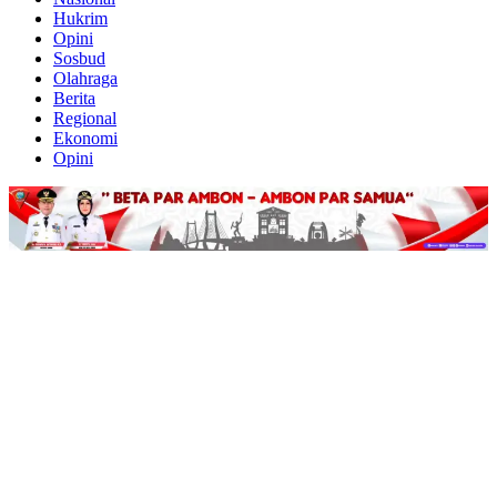
Hukrim
Opini
Sosbud
Olahraga
Berita
Regional
Ekonomi
Opini