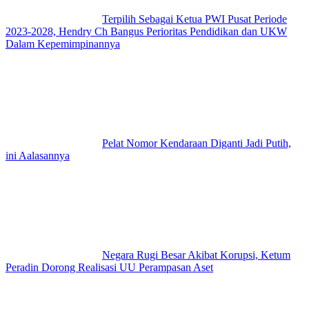
Terpilih Sebagai Ketua PWI Pusat Periode
2023-2028, Hendry Ch Bangus Perioritas Pendidikan dan UKW
Dalam Kepemimpinannya
Pelat Nomor Kendaraan Diganti Jadi Putih,
ini Aalasannya
Negara Rugi Besar Akibat Korupsi, Ketum
Peradin Dorong Realisasi UU Perampasan Aset