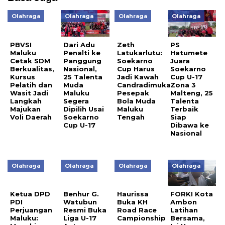
Olahraga
Olahraga
Olahraga
Olahraga
PBVSI
Dari Adu
Zeth
PS
Maluku
Penalti ke
Latukarlutu:
Hatumete
Cetak SDM
Panggung
Soekarno
Juara
Berkualitas,
Nasional,
Cup Harus
Soekarno
Kursus
25 Talenta
Jadi Kawah
Cup U-17
Pelatih dan
Muda
Candradimuka
Zona 3
Wasit Jadi
Maluku
Pesepak
Malteng, 25
Langkah
Segera
Bola Muda
Talenta
Majukan
Dipilih Usai
Maluku
Terbaik
Voli Daerah
Soekarno
Tengah
Siap
Cup U-17
Dibawa ke
Nasional
Olahraga
Olahraga
Olahraga
Olahraga
Ketua DPD
Benhur G.
Haurissa
FORKI Kota
PDI
Watubun
Buka KH
Ambon
Perjuangan
Resmi Buka
Road Race
Latihan
Maluku:
Liga U-17
Campionship
Bersama,