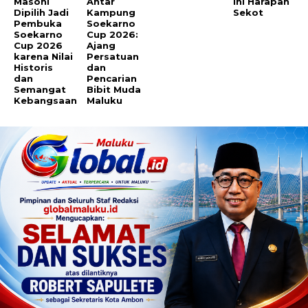
Masohi
Antar
Ini Harapan
Dipilih Jadi
Kampung
Sekot
Pembuka
Soekarno
Soekarno
Cup 2026:
Cup 2026
Ajang
karena Nilai
Persatuan
Historis
dan
dan
Pencarian
Semangat
Bibit Muda
Kebangsaan
Maluku