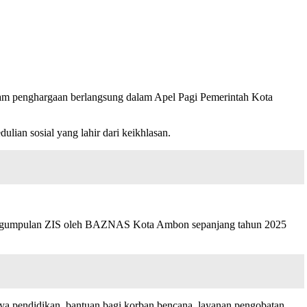
 penghargaan berlangsung dalam Apel Pagi Pemerintah Kota
ian sosial yang lahir dari keikhlasan.
l pengumpulan ZIS oleh BAZNAS Kota Ambon sepanjang tahun 2025
iaya pendidikan, bantuan bagi korban bencana, layanan pengobatan