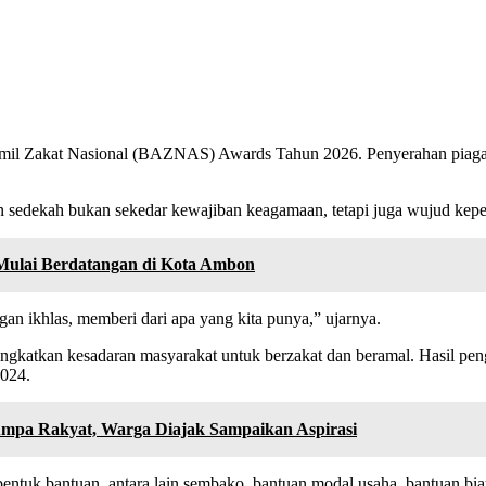
il Zakat Nasional (BAZNAS) Awards Tahun 2026. Penyerahan piagam
edekah bukan sekedar kewajiban keagamaan, tetapi juga wujud kepedul
 Mulai Berdatangan di Kota Ambon
an ikhlas, memberi dari apa yang kita punya,” ujarnya.
ningkatkan kesadaran masyarakat untuk berzakat dan beramal. Hasi
2024.
mpa Rakyat, Warga Diajak Sampaikan Aspirasi
 bentuk bantuan, antara lain sembako, bantuan modal usaha, bantuan b