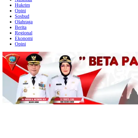
Hukrim
Opini
Sosbud
Olahraga
Berita
Regional
Ekonomi
Opini