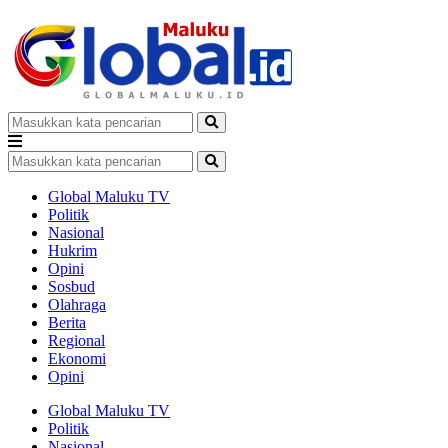
Global Maluku TV
Politik
Nasional
Hukrim
Opini
Sosbud
Olahraga
Berita
Regional
Ekonomi
Opini
Global Maluku TV
Politik
Nasional