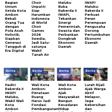
Bagian
Choir
Maluku
IWAPI
Umum
Unpatti
Buka
Maluku:
Setda Kota
Siap
Rakerda II
Rakerda II
Ambon
Harumkan
IWAPI,
Perkuat
Bekali
Indonesia
Tekankan
Peran
Orang Tua
di World
Sinergi
Perempuan
dengan
Choir
Pemerintah,
Pengusaha
Pola Asuh
Games
Swasta dan
Dorong
Holistik,
2026
Perbankan
Pertumbuhan
Siapkan
Swedia,
Dongkrak
Ekonomi
Generasi
Jadi Satu-
Ekonomi
Daerah
Tangguh di
satunya
Daerah
Era Digital
Wakil
Tanah Air
Berita
Berita
Berita
Berita
Hadiri
Wali Kota
Wali Kota
Lurah Rijali
Rakerda II
Ambon:
Ambon
Ajak Warga
IWAPI
Penataan
Ajak
Aktif
Maluku,
Ruang
Masyarakat
Melapor,
Wakil Wali
Harus Jadi
Bangun
Jaga
Kota
Fondasi
Kesadaran
Kebersihan
Ambon
Pembangunan
Hidup
dan