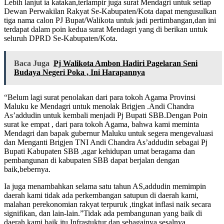
Lebih lanjut ia katakan,terlampir juga surat Mendagri untuk setiap
Dewan Perwakilan Rakyat Se-Kabupaten/Kota dapat mengusulkan
tiga nama calon PJ Bupat/Walikota untuk jadi pertimbangan,dan ini
terdapat dalam poin kedua surat Mendagri yang di berikan untuk
seluruh DPRD Se-Kabupaten/Kota.
Baca Juga
Pj Walikota Ambon Hadiri Pagelaran Seni
Budaya Negeri Poka , Ini Harapannya
“Belum lagi surat penolakan dari para tokoh Agama Provinsi
Maluku ke Mendagri untuk menolak Brigjen .Andi Chandra
As’addudin untuk kembali menjadi Pj Bupati SBB.Dengan Poin
surat ke empat , dari para tokoh Agama, bahwa kami meminta
Mendagri dan bapak gubernur Maluku untuk segera mengevaluasi
dan Menganti Brigjen TNI Andi Chandra As’addudin sebagai Pj
Bupati Kabupaten SBB ,agar kehidupan umat beragama dan
pembangunan di kabupaten SBB dapat berjalan dengan
baik,bebernya.
Ia juga menambahkan selama satu tahun AS,addudin memimpin
daerah kami tidak ada perkembangan satupun di daerah kami,
malahan perekonomian rakyat terpuruk ,tingkat inflasi naik secara
signifikan, dan lain-lain.”Tidak ada pembangunan yang baik di
daerah kami baik itu Infrastuktur dan sebagainya,sesalnya.