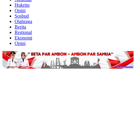
Hukrim
Opini
Sosbud
Olahraga
Berita
Regional
Ekonomi
Opini