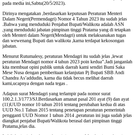
pada media ini,Sabtu(20/5/2023).
Dirinya mengatakan ,berdasarkan keputusan Peraturan Menteri
Dalam Negeri(Permendagri) Nomor 4 Tahun 2023 itu sudah jelas
.Bahwa yang menduduki Penjabat Bupati/Walikota adalah ASN
,yang menduduki jabatan pimpinan tinggi Pratama yang di tetapkan
oleh Menteri dalam Negeri(Mendagri) untuk melaksanakan tugas
dan wewenang Bupati dan walikota ,karna terdapat kekosongan
jabatan.
Menurut Rutumalesy, peraturan Mendagri itu sudah jelas ,lewat
peraturan Mendagri nomor 4 tahun 2023 poin kedua”.Jadi janganlah
kita membuat opini publik untuk daerah kami sendiri Bumi Saka
Mese Nusa dengan pemberitaan kelanjutan Pj Bupati SBB Andi
Chandra As’addudin, karna dia tidak becus melihat daerah
kami,ucapnya dengan nada tegas .
Adapun surat Mendagri yang terlampir pada nomor surat
100.2.1.3/1773/SJ.Berdasarkan amanat pasal 201 ayat (9) dan ayat
(11)UUD nomor 10 tahun 2016 tentang perubahan kedua di atas
UUD No.1 Tahun 2015 tentang penetapan peraturan pemerintah
pengganti UUD Nomor 1 tahun 2014 ,peraturan ini juga sudah jelas
diangkat penjabat Bupati/Walikota berasal dari pimpinan tinggi
Pratama,jelas dia.