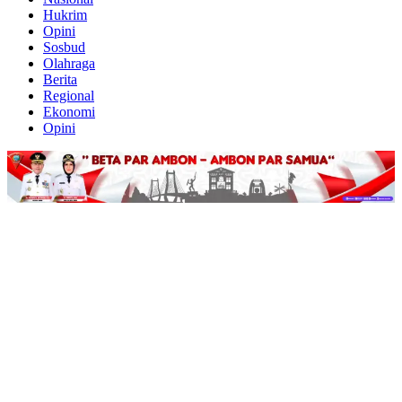
Hukrim
Opini
Sosbud
Olahraga
Berita
Regional
Ekonomi
Opini