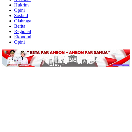
Hukrim
Opini
Sosbud
Olahraga
Berita
Regional
Ekonomi
Opini