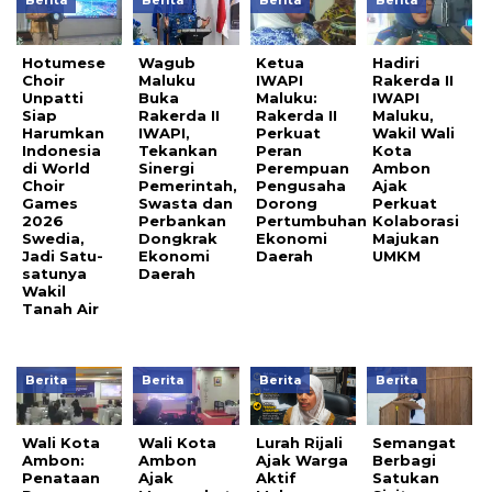
Berita
Berita
Berita
Berita
Hotumese
Wagub
Ketua
Hadiri
Choir
Maluku
IWAPI
Rakerda II
Unpatti
Buka
Maluku:
IWAPI
Siap
Rakerda II
Rakerda II
Maluku,
Harumkan
IWAPI,
Perkuat
Wakil Wali
Indonesia
Tekankan
Peran
Kota
di World
Sinergi
Perempuan
Ambon
Choir
Pemerintah,
Pengusaha
Ajak
Games
Swasta dan
Dorong
Perkuat
2026
Perbankan
Pertumbuhan
Kolaborasi
Swedia,
Dongkrak
Ekonomi
Majukan
Jadi Satu-
Ekonomi
Daerah
UMKM
satunya
Daerah
Wakil
Tanah Air
Berita
Berita
Berita
Berita
Wali Kota
Wali Kota
Lurah Rijali
Semangat
Ambon:
Ambon
Ajak Warga
Berbagi
Penataan
Ajak
Aktif
Satukan