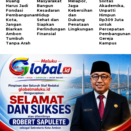
Ruang
Masyarakat
Melapor,
Sivitas
Harus Jadi
Bangun
Jaga
Akademika,
Fondasi
Kesadaran
Kebersihan
Unpatti
Pembangunan
Hidup
dan
Himpun
Kota,
Sehat dan
Dukung
Rp309 Juta
Jangan
Siapkan
Penataan
untuk
Biarkan
Perlindungan
Lingkungan
Percepatan
Ambon
Finansial
Pembangunan
Tumbuh
Gereja
Tanpa Arah
Kampus