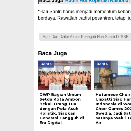
Baca Juga
Hadiri Hut Koperasi Nasional
“Hari Santri harus menjadi momentum kebangk
berdaya. Rawatlah tradisi pesantren, teta
Apel Dan Dzikir Akbar Peringati Hari Santri Di SBB
Baca Juga
Berita
Berita
DWP Bagian Umum
Hotumese Choir
Setda Kota Ambon
Unpatti Siap H
Bekali Orang Tua
Indonesia di Wo
dengan Pola Asuh
Choir Games 20
Holistik, Siapkan
Swedia, Jadi Sat
Generasi Tangguh di
satunya Wakil T
Era Digital
Air