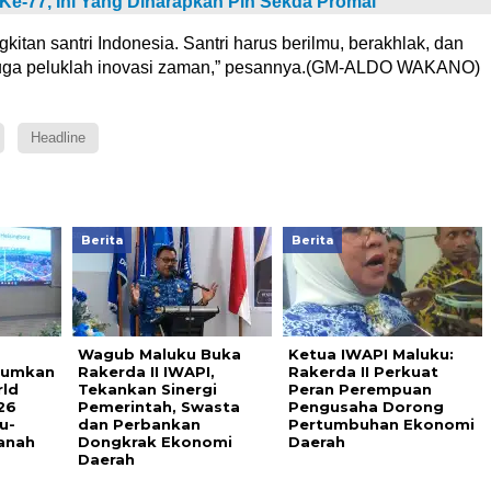
 Ke-77, Ini Yang Diharapkan Plh Sekda Promal
itan santri Indonesia. Santri harus berilmu, berakhlak, dan
pi juga peluklah inovasi zaman,” pesannya.(GM-ALDO WAKANO)
Headline
Berita
Berita
Wagub Maluku Buka
Ketua IWAPI Maluku:
arumkan
Rakerda II IWAPI,
Rakerda II Perkuat
rld
Tekankan Sinergi
Peran Perempuan
26
Pemerintah, Swasta
Pengusaha Dorong
u-
dan Perbankan
Pertumbuhan Ekonomi
anah
Dongkrak Ekonomi
Daerah
Daerah