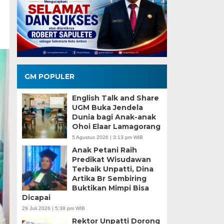
GM POPULER
English Talk and Share
UGM Buka Jendela
Dunia bagi Anak-anak
Ohoi Elaar Lamagorang
5 Agustus 2026 | 3:13 pm WIB
Anak Petani Raih
Predikat Wisudawan
Terbaik Unpatti, Dina
Artika Br Sembiring
Buktikan Mimpi Bisa
Dicapai
29 Juli 2026 | 5:38 pm WIB
Rektor Unpatti Dorong