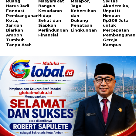
Ruang
Masyarakat
Melapor,
Sivitas
Harus Jadi
Bangun
Jaga
Akademika,
Fondasi
Kesadaran
Kebersihan
Unpatti
Pembangunan
Hidup
dan
Himpun
Kota,
Sehat dan
Dukung
Rp309 Juta
Jangan
Siapkan
Penataan
untuk
Biarkan
Perlindungan
Lingkungan
Percepatan
Ambon
Finansial
Pembangunan
Tumbuh
Gereja
Tanpa Arah
Kampus