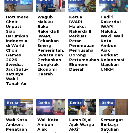
Berita
Berita
Berita
Berita
Hotumese
Wagub
Ketua
Hadiri
Choir
Maluku
IWAPI
Rakerda II
Unpatti
Buka
Maluku:
IWAPI
Siap
Rakerda II
Rakerda II
Maluku,
Harumkan
IWAPI,
Perkuat
Wakil Wali
Indonesia
Tekankan
Peran
Kota
di World
Sinergi
Perempuan
Ambon
Choir
Pemerintah,
Pengusaha
Ajak
Games
Swasta dan
Dorong
Perkuat
2026
Perbankan
Pertumbuhan
Kolaborasi
Swedia,
Dongkrak
Ekonomi
Majukan
Jadi Satu-
Ekonomi
Daerah
UMKM
satunya
Daerah
Wakil
Tanah Air
Berita
Berita
Berita
Berita
Wali Kota
Wali Kota
Lurah Rijali
Semangat
Ambon:
Ambon
Ajak Warga
Berbagi
Penataan
Ajak
Aktif
Satukan