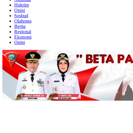
Hukrim
Opini
Sosbud
Olahraga
Berita
Regional
Ekonomi
Opini