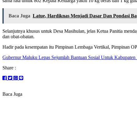
sama rata untuk 802 Kepala Keluarga yakni 10 kg beras dan 1 kg gul
Baca Juga
Latue, Hardiknas Menjadi Dasar Dan Pondasi B
Selanjutnya khusus untuk Desa Masihulan, jelas Ketua Panitia mendap
dan obat-obatan.
Hadir pada kesempatan itu Pimpinan Lembaga Vertikal, Pimpinan OPD
Gubernur Maluku Lepas Sejumlah Bantuan Sosial Untuk Kabupaten
Share :
Baca Juga