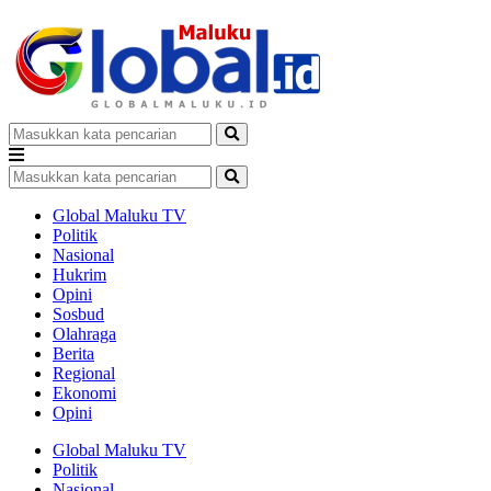
Global Maluku TV
Politik
Nasional
Hukrim
Opini
Sosbud
Olahraga
Berita
Regional
Ekonomi
Opini
Global Maluku TV
Politik
Nasional