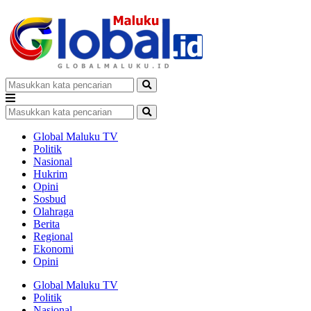
Global Maluku TV
Politik
Nasional
Hukrim
Opini
Sosbud
Olahraga
Berita
Regional
Ekonomi
Opini
Global Maluku TV
Politik
Nasional