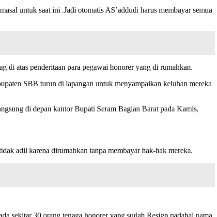
 masal untuk saat ini .Jadi otomatis AS’addudi harus membayar semua
ag di atas penderitaan para pegawai honorer yang di rumahkan.
Kabupaten SBB turun di lapangan untuk menyampaikan keluhan mereka
rlangsung di depan kantor Bupati Seram Bagian Barat pada Kamis,
a tidak adil karena dirumahkan tanpa membayar hak-hak mereka.
da sekitar 30 orang tenaga honorer yang sudah Resign padahal nama