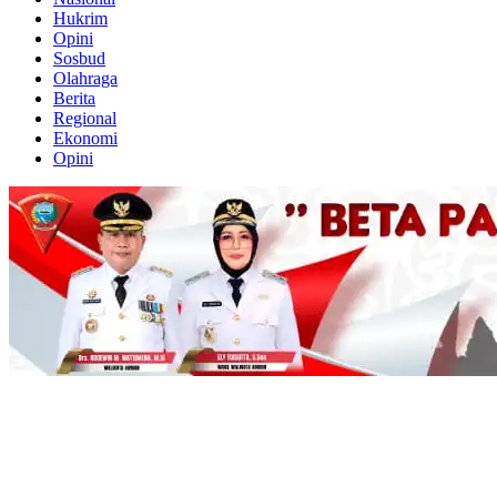
Hukrim
Opini
Sosbud
Olahraga
Berita
Regional
Ekonomi
Opini