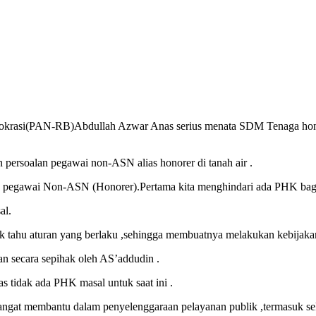
rokrasi(PAN-RB)Abdullah Azwar Anas serius menata SDM Tenaga honore
persoalan pegawai non-ASN alias honorer di tanah air .
egawai Non-ASN (Honorer).Pertama kita menghindari ada PHK bagi par
al.
 tahu aturan yang berlaku ,sehingga membuatnya melakukan kebijakan 
n secara sepihak oleh AS’addudin .
 tidak ada PHK masal untuk saat ini .
sangat membantu dalam penyelenggaraan pelayanan publik ,termasuk se