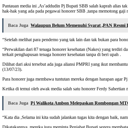
Pantauan media ini ,As’addudin Pj Bupati SBB salah kaprah alias ta
hak-hak yang ada pada pegawai honorer SBB ,tanpa memotong gaji me
Baca Juga
Walaupun Belum Memenuhi Syarat ,PAN Resmi D
“Setelah melihat para pendemo yang tak lain dan tak bukan para hono
“Perwakilan dari 87 tenaga honorer kesehatan (Nakes) yang terdiri
terkait penghapusan tenaga honorer kesehatan tanpa di beri upah .
Dilihat dari aksi tersebut ada juga aliansi PMPRI yang ikut membant
(13/07/23).
Para honorer juga membawa tuntutan mereka dengan harapan agar Pj
Ketika di temui oleh awak media salah satu honorer Ferdy Sahertian
Baca Juga
Pj Walikota Ambon Melepaskan Rombongan MT
“Kata dia ,Selama ini kita sudah jalankan tugas kita dengan baik, nam
Dikatakannya, mereka juga meminta Penjabat Bupati segera membata