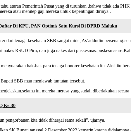
k tahu aturan Pemerintah Pusat yang di turunkan ,bahwa tidak ada PHK
reka atau menilep gaji mereka untuk kepentingan dirinya .
aftar Di KPU, PAN Optimis Satu Kursi Di DPRD Maluku
rer dari tenaga kesehatan SBB sangat miris ,As’addudin bersenang-sen
 dari nakes RSUD Piru, dan juga nakes dari puskesmas-puskesmas se-
u menyuarakan hak-hak para tenaga honorer kesehatan itu. Aksi itu be
 Bupati SBB mau menjawab tuntutan tersebut.
 menjelaskan,selama ini mereka merasa yang sudah diberlakukan secar
Q Ke-30
un pengorbanan kita tidak dihargai sama sekali”, ujarnya.
lkan SK Bupati tanggal 2 Desember 2022 kemarin karena didalamnya a