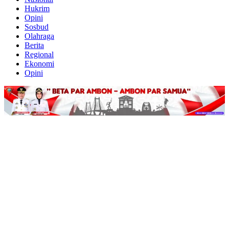
Hukrim
Opini
Sosbud
Olahraga
Berita
Regional
Ekonomi
Opini