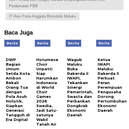
Perdamaian PBB
IT Resi Putra Anggota Brimobda Maluku
Baca Juga
Berita
Berita
Berita
Berita
DWP
Hotumese
Wagub
Ketua
Bagian
Choir
Maluku
IWAPI
Umum
Unpatti
Buka
Maluku:
Setda Kota
Siap
Rakerda II
Rakerda II
Ambon
Harumkan
IWAPI,
Perkuat
Bekali
Indonesia
Tekankan
Peran
Orang Tua
di World
Sinergi
Perempuan
dengan
Choir
Pemerintah,
Pengusaha
Pola Asuh
Games
Swasta dan
Dorong
Holistik,
2026
Perbankan
Pertumbuhan
Siapkan
Swedia,
Dongkrak
Ekonomi
Generasi
Jadi Satu-
Ekonomi
Daerah
Tangguh di
satunya
Daerah
Era Digital
Wakil
Tanah Air