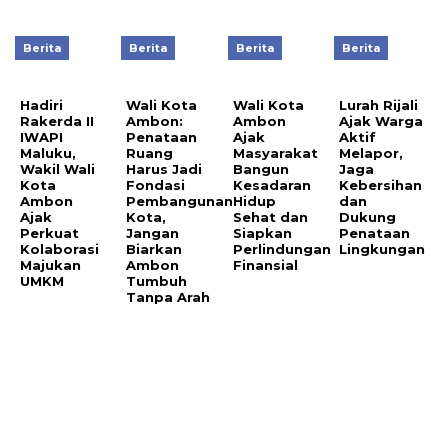
Berita
Berita
Berita
Berita
Hadiri
Wali Kota
Wali Kota
Lurah Rijali
Rakerda II
Ambon:
Ambon
Ajak Warga
IWAPI
Penataan
Ajak
Aktif
Maluku,
Ruang
Masyarakat
Melapor,
Wakil Wali
Harus Jadi
Bangun
Jaga
Kota
Fondasi
Kesadaran
Kebersihan
Ambon
Pembangunan
Hidup
dan
Ajak
Kota,
Sehat dan
Dukung
Perkuat
Jangan
Siapkan
Penataan
Kolaborasi
Biarkan
Perlindungan
Lingkungan
Majukan
Ambon
Finansial
UMKM
Tumbuh
Tanpa Arah