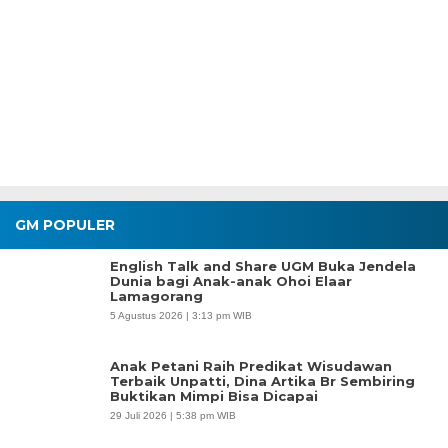
GM POPULER
English Talk and Share UGM Buka Jendela
Dunia bagi Anak-anak Ohoi Elaar
Lamagorang
5 Agustus 2026 | 3:13 pm WIB
Anak Petani Raih Predikat Wisudawan
Terbaik Unpatti, Dina Artika Br Sembiring
Buktikan Mimpi Bisa Dicapai
29 Juli 2026 | 5:38 pm WIB