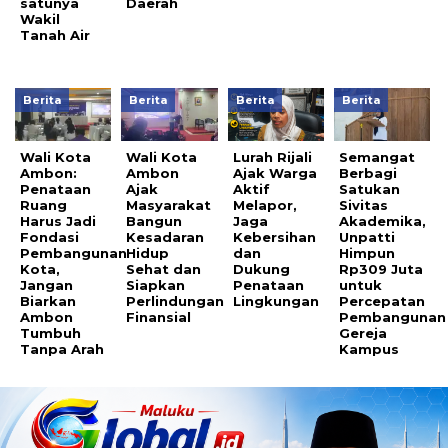
satunya
Daerah
Wakil
Tanah Air
Berita
Berita
Berita
Berita
Wali Kota
Wali Kota
Lurah Rijali
Semangat
Ambon:
Ambon
Ajak Warga
Berbagi
Penataan
Ajak
Aktif
Satukan
Ruang
Masyarakat
Melapor,
Sivitas
Harus Jadi
Bangun
Jaga
Akademika,
Fondasi
Kesadaran
Kebersihan
Unpatti
Pembangunan
Hidup
dan
Himpun
Kota,
Sehat dan
Dukung
Rp309 Juta
Jangan
Siapkan
Penataan
untuk
Biarkan
Perlindungan
Lingkungan
Percepatan
Ambon
Finansial
Pembangunan
Tumbuh
Gereja
Tanpa Arah
Kampus