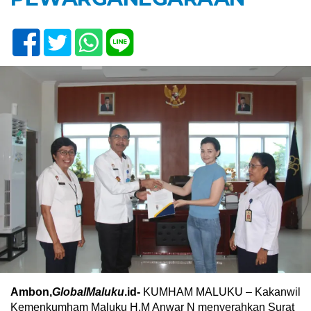
Ambon,
GlobalMaluku
.id-
KUMHAM MALUKU – Kakanwil
Kemenkumham Maluku H.M Anwar N menyerahkan Surat