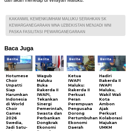
dan akan menetap di Wilayah Maluku.
KAKANWIL KEMENKUMHAM MALUKU SERAHKAN SK
KEWARGANEGARAAN WNA UZBEKISTAN MENJADI WNI
PASKA FASILITASI PEWARGANEGARAAN
Baca Juga
Berita
Berita
Berita
Berita
Hotumese
Wagub
Ketua
Hadiri
Choir
Maluku
IWAPI
Rakerda II
Unpatti
Buka
Maluku:
IWAPI
Siap
Rakerda II
Rakerda II
Maluku,
Harumkan
IWAPI,
Perkuat
Wakil Wali
Indonesia
Tekankan
Peran
Kota
di World
Sinergi
Perempuan
Ambon
Choir
Pemerintah,
Pengusaha
Ajak
Games
Swasta dan
Dorong
Perkuat
2026
Perbankan
Pertumbuhan
Kolaborasi
Swedia,
Dongkrak
Ekonomi
Majukan
Jadi Satu-
Ekonomi
Daerah
UMKM