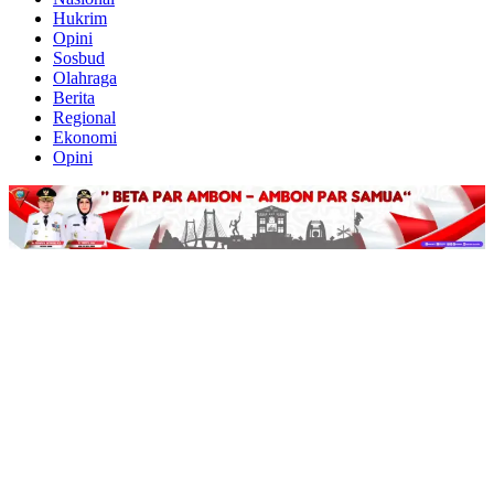
Hukrim
Opini
Sosbud
Olahraga
Berita
Regional
Ekonomi
Opini