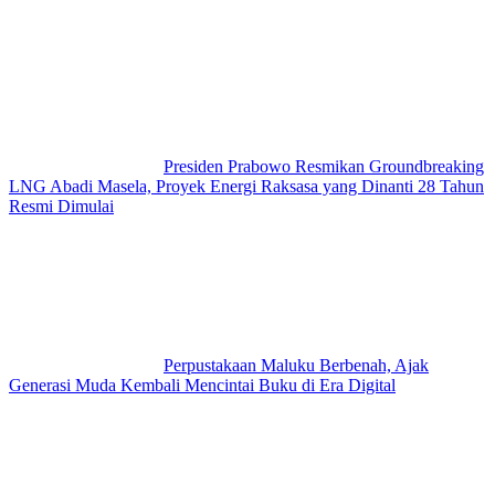
Presiden Prabowo Resmikan Groundbreaking
LNG Abadi Masela, Proyek Energi Raksasa yang Dinanti 28 Tahun
Resmi Dimulai
Perpustakaan Maluku Berbenah, Ajak
Generasi Muda Kembali Mencintai Buku di Era Digital