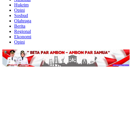
Hukrim
Opini
Sosbud
Olahraga
Berita
Regional
Ekonomi
Opini