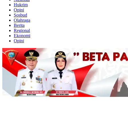
Hukrim
Opini
Sosbud
Olahraga
Berita
Regional
Ekonomi
Opini