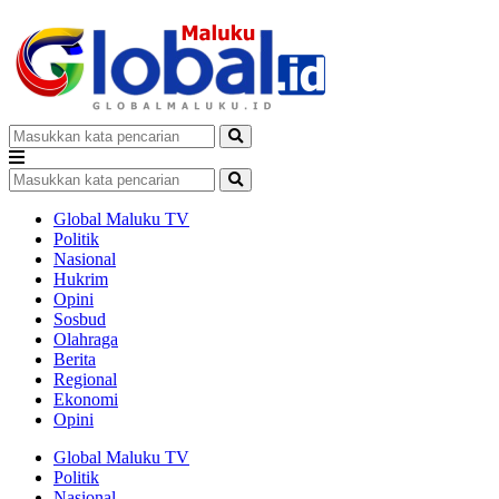
Global Maluku TV
Politik
Nasional
Hukrim
Opini
Sosbud
Olahraga
Berita
Regional
Ekonomi
Opini
Global Maluku TV
Politik
Nasional