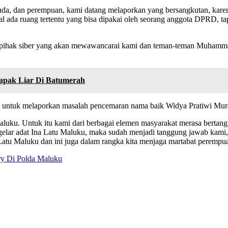
a, dan perempuan, kami datang melaporkan yang bersangkutan, karena h
l ada ruang tertentu yang bisa dipakai oleh seorang anggota DPRD, t
ari pihak siber yang akan mewawancarai kami dan teman-teman Muhamm
apak Liar Di Batumerah
untuk melaporkan masalah pencemaran nama baik Widya Pratiwi Mura
luku. Untuk itu kami dari berbagai elemen masyarakat merasa bertan
gelar adat Ina Latu Maluku, maka sudah menjadi tanggung jawab kami,
tu Maluku dan ini juga dalam rangka kita menjaga martabat perempuan
y Di Polda Maluku