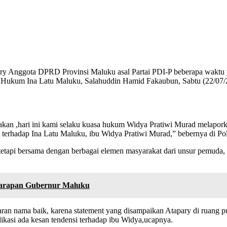
ry Anggota DPRD Provinsi Maluku asal Partai PDI-P beberapa waktu y
ehat Hukum Ina Latu Maluku, Salahuddin Hamid Fakaubun, Sabtu (22/0
n ,hari ini kami selaku kuasa hukum Widya Pratiwi Murad melaporka
terhadap Ina Latu Maluku, ibu Widya Pratiwi Murad,” bebernya di P
 tetapi bersama dengan berbagai elemen masyarakat dari unsur pemuda
 Harapan Gubernur Maluku
n nama baik, karena statement yang disampaikan Atapary di ruang pub
ndikasi ada kesan tendensi terhadap ibu Widya,ucapnya.