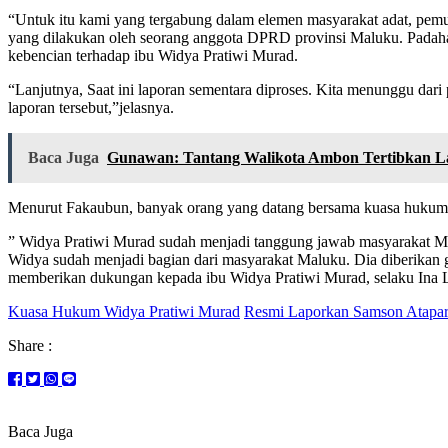
“Untuk itu kami yang tergabung dalam elemen masyarakat adat, pemud
yang dilakukan oleh seorang anggota DPRD provinsi Maluku. Padaha
kebencian terhadap ibu Widya Pratiwi Murad.
“Lanjutnya, Saat ini laporan sementara diproses. Kita menunggu d
laporan tersebut,”jelasnya.
Baca Juga
Gunawan: Tantang Walikota Ambon Tertibkan L
Menurut Fakaubun, banyak orang yang datang bersama kuasa hukum 
” Widya Pratiwi Murad sudah menjadi tanggung jawab masyarakat Ma
Widya sudah menjadi bagian dari masyarakat Maluku. Dia diberikan 
memberikan dukungan kepada ibu Widya Pratiwi Murad, selaku Ina La
Kuasa Hukum Widya Pratiwi Murad
Resmi Laporkan Samson Atapar
Share :
Baca Juga