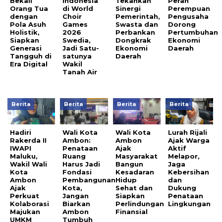
Bekali
Indonesia
Tekankan
Peran
Orang Tua
di World
Sinergi
Perempuan
dengan
Choir
Pemerintah,
Pengusaha
Pola Asuh
Games
Swasta dan
Dorong
Holistik,
2026
Perbankan
Pertumbuhan
Siapkan
Swedia,
Dongkrak
Ekonomi
Generasi
Jadi Satu-
Ekonomi
Daerah
Tangguh di
satunya
Daerah
Era Digital
Wakil
Tanah Air
Berita
Berita
Berita
Berita
Hadiri
Wali Kota
Wali Kota
Lurah Rijali
Rakerda II
Ambon:
Ambon
Ajak Warga
IWAPI
Penataan
Ajak
Aktif
Maluku,
Ruang
Masyarakat
Melapor,
Wakil Wali
Harus Jadi
Bangun
Jaga
Kota
Fondasi
Kesadaran
Kebersihan
Ambon
Pembangunan
Hidup
dan
Ajak
Kota,
Sehat dan
Dukung
Perkuat
Jangan
Siapkan
Penataan
Kolaborasi
Biarkan
Perlindungan
Lingkungan
Majukan
Ambon
Finansial
UMKM
Tumbuh