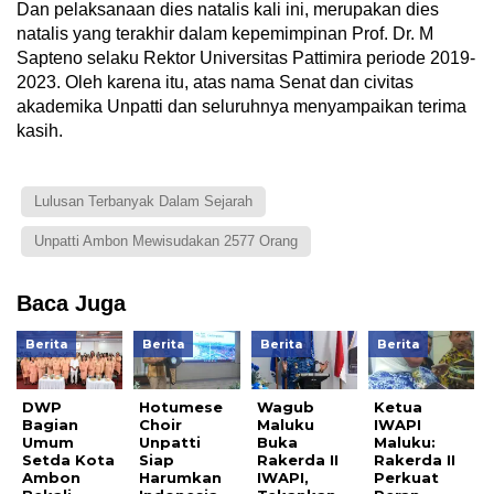
Dan pelaksanaan dies natalis kali ini, merupakan dies
natalis yang terakhir dalam kepemimpinan Prof. Dr. M
Sapteno selaku Rektor Universitas Pattimira periode 2019-
2023. Oleh karena itu, atas nama Senat dan civitas
akademika Unpatti dan seluruhnya menyampaikan terima
kasih.
Lulusan Terbanyak Dalam Sejarah
Unpatti Ambon Mewisudakan 2577 Orang
Baca Juga
Berita
Berita
Berita
Berita
DWP
Hotumese
Wagub
Ketua
Bagian
Choir
Maluku
IWAPI
Umum
Unpatti
Buka
Maluku:
Setda Kota
Siap
Rakerda II
Rakerda II
Ambon
Harumkan
IWAPI,
Perkuat