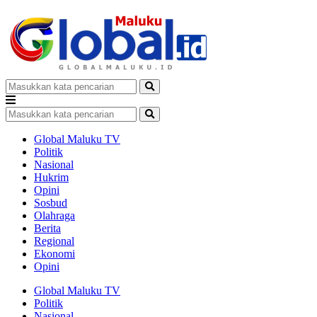
Global Maluku TV
Politik
Nasional
Hukrim
Opini
Sosbud
Olahraga
Berita
Regional
Ekonomi
Opini
Global Maluku TV
Politik
Nasional