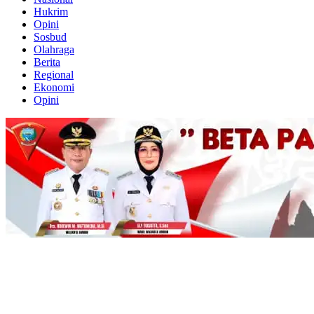
Hukrim
Opini
Sosbud
Olahraga
Berita
Regional
Ekonomi
Opini