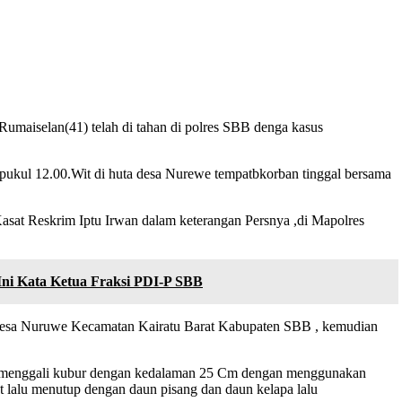
maiselan(41) telah di tahan di polres SBB denga kasus
r pukul 12.00.Wit di huta desa Nurewe tempatbkorban tinggal bersama
at Reskrim Iptu Irwan dalam keterangan Persnya ,di Mapolres
ni Kata Ketua Fraksi PDI-P SBB
di desa Nuruwe Kecamatan Kairatu Barat Kabupaten SBB , kemudian
utan menggali kubur dengan kedalaman 25 Cm dengan menggunakan
t lalu menutup dengan daun pisang dan daun kelapa lalu