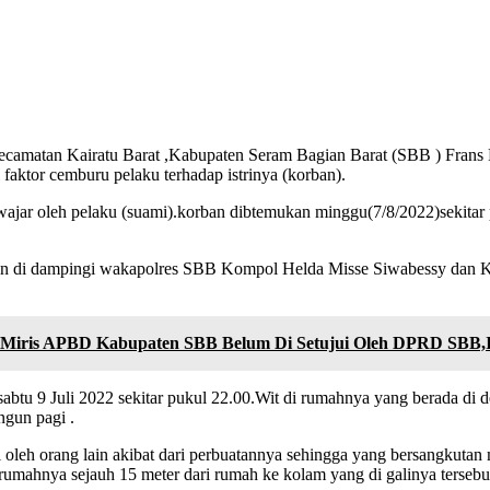
matan Kairatu Barat ,Kabupaten Seram Bagian Barat (SBB ) Frans Ru
 faktor cemburu pelaku terhadap istrinya (korban).
k wajar oleh pelaku (suami).korban dibtemukan minggu(7/8/2022)sekita
 di dampingi wakapolres SBB Kompol Helda Misse Siwabessy dan Kas
 Miris APBD Kabupaten SBB Belum Di Setujui Oleh DPRD SBB,I
sabtu 9 Juli 2022 sekitar pukul 22.00.Wit di rumahnya yang berada 
ngun pagi .
ui oleh orang lain akibat dari perbuatannya sehingga yang bersangk
umahnya sejauh 15 meter dari rumah ke kolam yang di galinya tersebu