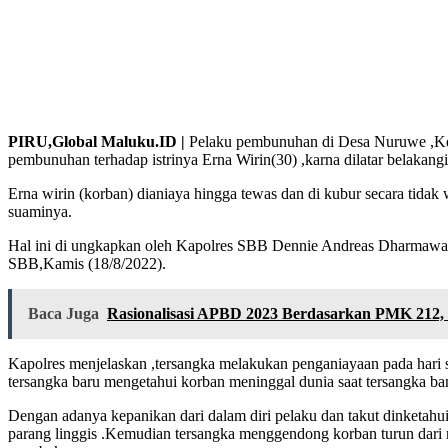
PIRU,Global Maluku.ID |
Pelaku pembunuhan di Desa Nuruwe ,Keca
pembunuhan terhadap istrinya Erna Wirin(30) ,karna dilatar belakangi
Erna wirin (korban) dianiaya hingga tewas dan di kubur secara tida
suaminya.
Hal ini di ungkapkan oleh Kapolres SBB Dennie Andreas Dharmawan
SBB,Kamis (18/8/2022).
Baca Juga
Rasionalisasi APBD 2023 Berdasarkan PMK 212,
Kapolres menjelaskan ,tersangka melakukan penganiayaan pada hari 
tersangka baru mengetahui korban meninggal dunia saat tersangka ba
Dengan adanya kepanikan dari dalam diri pelaku dan takut dinketah
parang linggis .Kemudian tersangka menggendong korban turun dari r